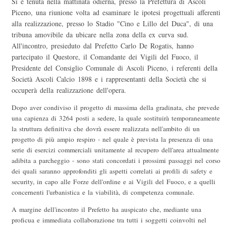
Si è tenuta nella mattinata odierna, presso la Prefettura di Ascoli
Piceno, una riunione volta ad esaminare le ipotesi progettuali afferenti
alla realizzazione, presso lo Stadio "Cino e Lillo del Duca", di una
tribuna amovibile da ubicare nella zona della ex curva sud.
All'incontro, presieduto dal Prefetto Carlo De Rogatis, hanno
partecipato il Questore, il Comandante dei Vigili del Fuoco, il
Presidente del Consiglio Comunale di Ascoli Piceno, i referenti della
Società Ascoli Calcio 1898 e i rappresentanti della Società che si
occuperà della realizzazione dell'opera.
Dopo aver condiviso il progetto di massima della gradinata, che prevede
una capienza di 3264 posti a sedere, la quale sostituirà temporaneamente
la struttura definitiva che dovrà essere realizzata nell'ambito di un
progetto di più ampio respiro - nel quale è prevista la presenza di una
serie di esercizi commerciali unitamente al recupero dell'area attualmente
adibita a parcheggio - sono stati concordati i prossimi passaggi nel corso
dei quali saranno approfonditi gli aspetti correlati ai profili di safety e
security, in capo alle Forze dell'ordine e ai Vigili del Fuoco, e a quelli
concernenti l'urbanistica e la viabilità, di competenza comunale.
A margine dell'incontro il Prefetto ha auspicato che, mediante una
proficua e immediata collaborazione tra tutti i soggetti coinvolti nel