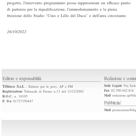
progetto, l'intervento programmato possa rappresentare un efficace punto
di partenza per la riqualificazione, l'ammodernamento e la piena
fruizione dello Stadio "Cino e Lillo del Duca" e dell'area circostante.
26/10/2022
Editore e responsabilità
Redazione e contat
Tibisco S.r.l.
Sede Legale
Via Isch
- Editore per le prov. AP e FM
Fax
02.700.442.816
Registrazione
Tribunale di Fermo n.13 del 11/12/2002
Mail
redazione.ap@ilq
R.O.C.
n. 18105
P. Iva
01727350447
Pubblicita'
Mail
promozione@ilqu
.