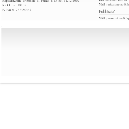
Registrazione
Tribunale di Fermo n.13 del 11/12/2002
Mail
redazione.ap@ilq
R.O.C.
n. 18105
P. Iva
01727350447
Pubblicita'
Mail
promozione@ilqu
.