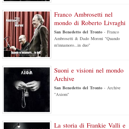
Franco Ambrosetti nel
mondo di Roberto Livraghi
San Benedetto del Tronto
-
Franco
Ambrosetti & Dado Moroni "Quando
m'innamoro...in duo"
Suoni e visioni nel mondo
Archive
San Benedetto del Tronto
-
Archive
"Axiom"
La storia di Frankie Valli e