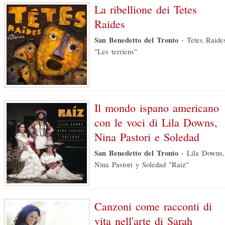
La ribellione dei Tetes
Raides
San Benedetto del Tronto
-
Tetes Raide
"Les terriens"
Il mondo ispano americano
con le voci di Lila Downs,
Nina Pastori e Soledad
San Benedetto del Tronto
-
Lila Downs,
Nina Pastori y Soledad "Raiz"
Canzoni come racconti di
vita nell'arte di Sarah