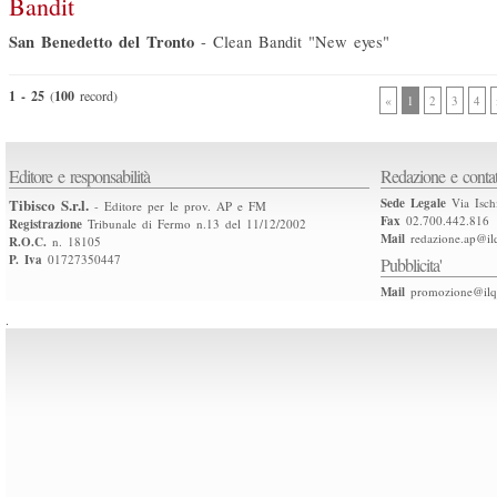
Bandit
San Benedetto del Tronto
-
Clean Bandit "New eyes"
1 - 25
(
100
record)
«
1
2
3
4
Editore e responsabilità
Redazione e contat
Tibisco S.r.l.
Sede Legale
Via Isch
- Editore per le prov. AP e FM
Fax
02.700.442.816
Registrazione
Tribunale di Fermo n.13 del 11/12/2002
Mail
redazione.ap@ilq
R.O.C.
n. 18105
P. Iva
01727350447
Pubblicita'
Mail
promozione@ilqu
.