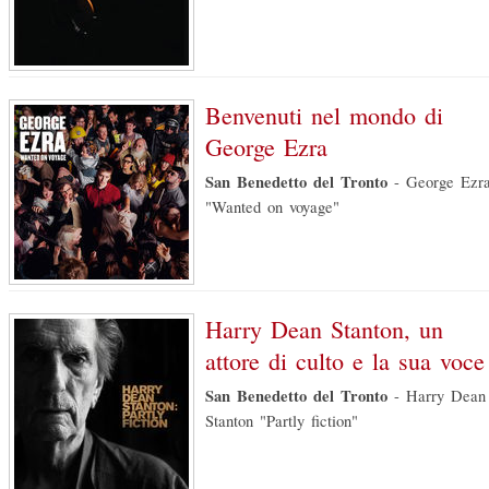
Benvenuti nel mondo di
George Ezra
San Benedetto del Tronto
-
George Ezr
"Wanted on voyage"
Harry Dean Stanton, un
attore di culto e la sua voce
San Benedetto del Tronto
-
Harry Dean
Stanton "Partly fiction"