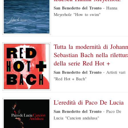
San Benedetto del Tronto
-
Hanna
Meyerholz "How to swim"
Tutta la modernità di Johan
Sebastian Bach nella rilettur
della serie Red Hot +
San Benedetto del Tronto
-
Artisti vari
"Red Hot + Bach"
L'eredità di Paco De Lucia
San Benedetto del Tronto
-
Paco De
Lucia "Cancion andalusa"