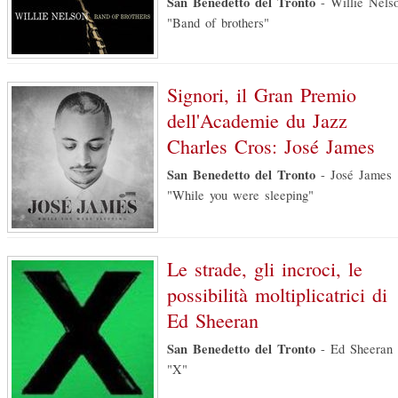
San Benedetto del Tronto
-
Willie Nels
"Band of brothers"
Signori, il Gran Premio
dell'Academie du Jazz
Charles Cros: José James
San Benedetto del Tronto
-
José James
"While you were sleeping"
Le strade, gli incroci, le
possibilità moltiplicatrici di
Ed Sheeran
San Benedetto del Tronto
-
Ed Sheeran
"X"