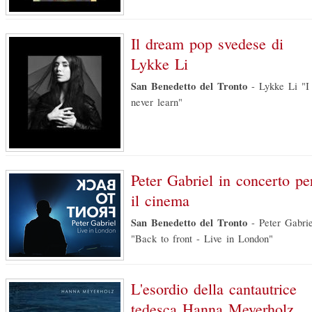
Il dream pop svedese di
Lykke Li
San Benedetto del Tronto
-
Lykke Li "I
never learn"
Peter Gabriel in concerto pe
il cinema
San Benedetto del Tronto
-
Peter Gabrie
"Back to front - Live in London"
L'esordio della cantautrice
tedesca Hanna Meyerholz