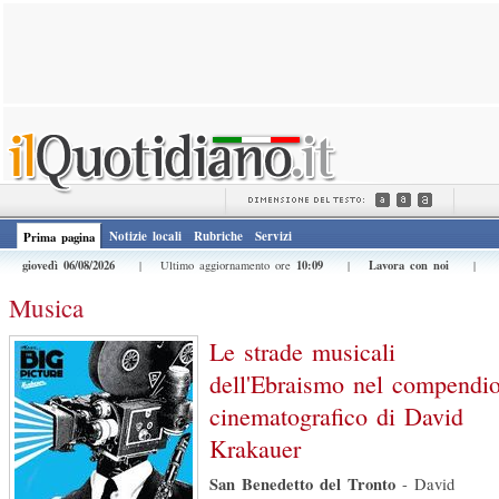
Notizie locali
Rubriche
Servizi
Prima pagina
giovedì 06/08/2026
10:09
Lavora con noi
| Ultimo aggiornamento ore
|
|
Musica
Le strade musicali
dell'Ebraismo nel compendi
cinematografico di David
Krakauer
San Benedetto del Tronto
-
David