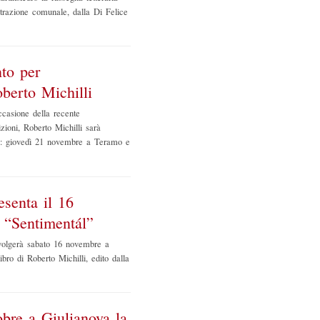
strazione comunale, dalla Di Felice
to per
berto Michilli
ccasione della recente
zioni, Roberto Michilli sarà
ico: giovedì 21 novembre a Teramo e
esenta il 16
 “Sentimentál”
volgerà sabato 16 novembre a
bro di Roberto Michilli, edito dalla
obre a Giulianova la