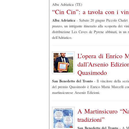
Alba Adriatica (TE)
“Cin Cin”: a tavola con i vini
Alba Adriatica
-
Sabato 20 giugno Piccolo Chalet 
pranzo, un intrigante itinerario alla scoperta dei vin
distribuzione Les Caves de Pyrene abbinati, in un r
dell’Adriatico.
L’opera di Enrico M
dall’Arsenio Edizio
Quasimodo
San Benedetto del Tronto
-
Il vincitore della sez
del premio Quasimodo è Enrico Maria Marcelli con 
martinsicurese Arsenio Edizioni.
A Martinsicuro “Na
tradizioni”
San Benedetto del Tronto
-
A Ma