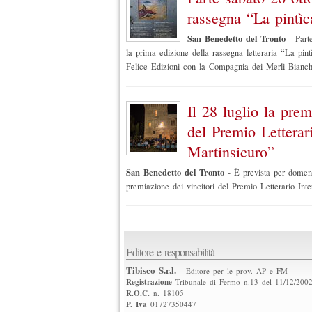
rassegna “La pintìca
San Benedetto del Tronto
-
Part
la prima edizione della rassegna letteraria “La pintì
Felice Edizioni con la Compagnia dei Merli Bianch
Il 28 luglio la prem
del Premio Letterari
Martinsicuro”
San Benedetto del Tronto
-
È prevista per domeni
premiazione dei vincitori del Premio Letterario Inte
Editore e responsabilità
Tibisco S.r.l.
- Editore per le prov. AP e FM
Registrazione
Tribunale di Fermo n.13 del 11/12/200
R.O.C.
n. 18105
P. Iva
01727350447