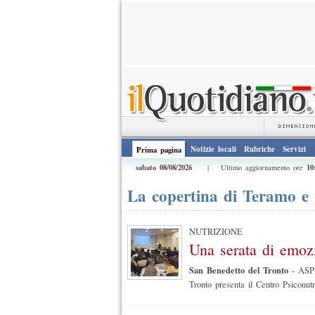
Notizie locali
Rubriche
Servizi
Prima pagina
sabato 08/08/2026
10
| Ultimo aggiornamento ore
La copertina di Teramo e 
NUTRIZIONE
Una serata di emoz
San Benedetto del Tronto
-
ASPI
Tronto presenta il Centro Psiconutr