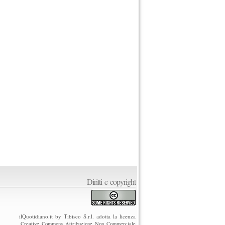
Diritti e copyright
ilQuotidiano.it by Tibisco S.r.l. adotta la licenza
Creative Commons Attribuzione Non Commerciale