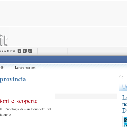
:09
Lavora con noi
|
|
provincia
ilq
Le
ioni e scoperte
ne
D
C Psicologia di San Benedetto del
izionale