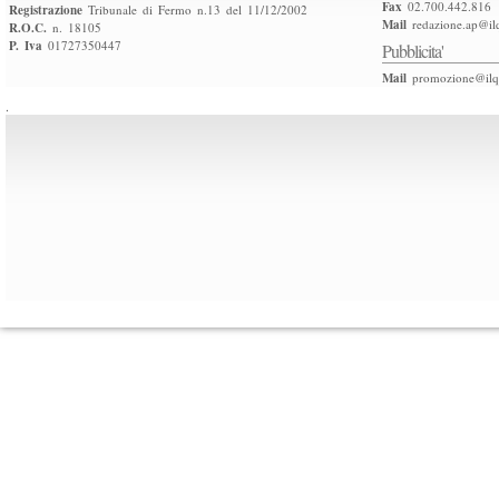
Fax
02.700.442.816
Registrazione
Tribunale di Fermo n.13 del 11/12/2002
Mail
redazione.ap@ilq
R.O.C.
n. 18105
P. Iva
01727350447
Pubblicita'
Mail
promozione@ilqu
.