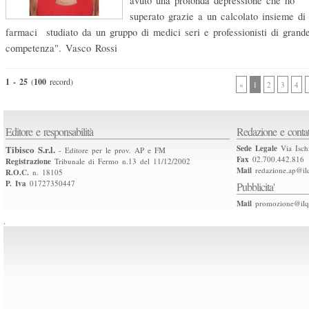
avuto una profonda depressione che ho
superato grazie a un calcolato insieme di
farmaci studiato da un gruppo di medici seri e professionisti di grand
competenza". Vasco Rossi
1 - 25
(
100
record)
«
1
2
3
4
Editore e responsabilità
Redazione e contat
Tibisco S.r.l.
Sede Legale
Via Isch
- Editore per le prov. AP e FM
Fax
02.700.442.816
Registrazione
Tribunale di Fermo n.13 del 11/12/2002
Mail
redazione.ap@ilq
R.O.C.
n. 18105
P. Iva
01727350447
Pubblicita'
Mail
promozione@ilqu
.