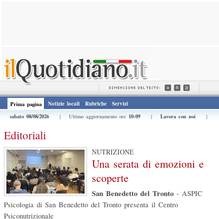
Notizie locali
Rubriche
Servizi
Prima pagina
sabato 08/08/2026
10:09
Lavora con noi
| Ultimo aggiornamento ore
|
|
Editoriali
NUTRIZIONE
Una serata di emozioni e
scoperte
San Benedetto del Tronto
-
ASPIC
Psicologia di San Benedetto del Tronto presenta il Centro
Psiconutrizionale