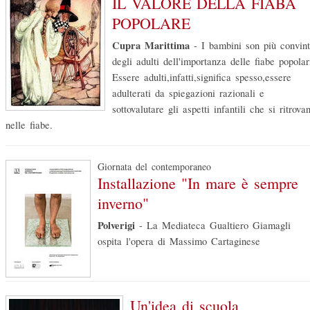
IL VALORE DELLA FIABA
POPOLARE
Cupra Marittima
-
I bambini son più convint
degli adulti dell'importanza delle fiabe popolar
Essere adulti,infatti,significa spesso,essere
adulterati da spiegazioni razionali e
sottovalutare gli aspetti infantili che si ritrova
nelle fiabe.
Giornata del contemporaneo
Installazione "In mare è sempre
inverno"
Polverigi
-
La Mediateca Gualtiero Giamagli
ospita l'opera di Massimo Cartaginese
Un'idea di scuola