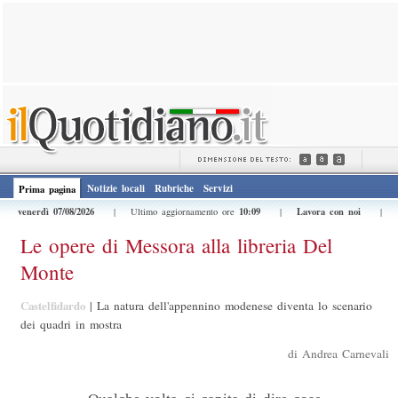
Notizie locali
Rubriche
Servizi
Prima pagina
venerdì 07/08/2026
10:09
Lavora con noi
| Ultimo aggiornamento ore
|
|
Le opere di Messora alla libreria Del
Monte
Castelfidardo
|
La natura dell'appennino modenese diventa lo scenario
dei quadri in mostra
di Andrea Carnevali