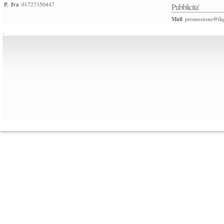
P. Iva
01727350447
Pubblicita'
Mail
promozione@ilqu
.