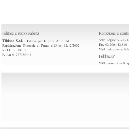
Editore e responsabilità
Redazione e contat
Tibisco S.r.l.
Sede Legale
Via Isch
- Editore per le prov. AP e FM
Fax
02.700.442.816
Registrazione
Tribunale di Fermo n.13 del 11/12/2002
Mail
redazione.ap@ilq
R.O.C.
n. 18105
P. Iva
01727350447
Pubblicita'
Mail
promozione@ilqu
.