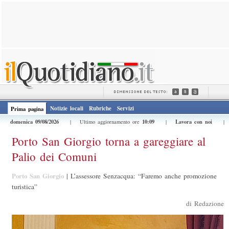
Notizie locali
Rubriche
Servizi
Prima pagina
domenica 09/08/2026
10:09
Lavora con noi
| Ultimo aggiornamento ore
|
Porto San Giorgio torna a gareggiare al
Palio dei Comuni
Porto San Giorgio
|
L’assessore Senzacqua: “Faremo anche promozione
turistica”
di Redazione