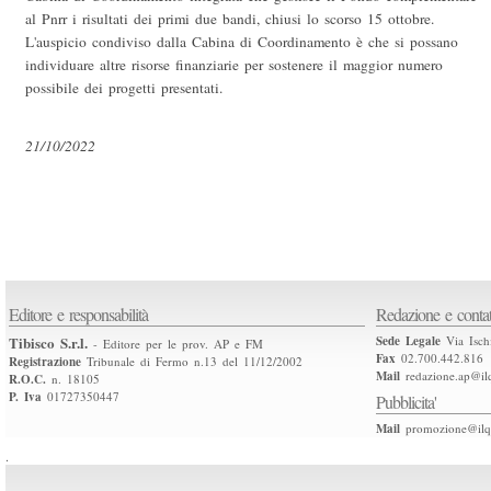
al Pnrr i risultati dei primi due bandi, chiusi lo scorso 15 ottobre.
L'auspicio condiviso dalla Cabina di Coordinamento è che si possano
individuare altre risorse finanziarie per sostenere il maggior numero
possibile dei progetti presentati.
21/10/2022
Editore e responsabilità
Redazione e contat
Tibisco S.r.l.
Sede Legale
Via Isch
- Editore per le prov. AP e FM
Fax
02.700.442.816
Registrazione
Tribunale di Fermo n.13 del 11/12/2002
Mail
redazione.ap@ilq
R.O.C.
n. 18105
P. Iva
01727350447
Pubblicita'
Mail
promozione@ilqu
.