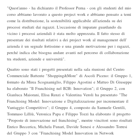
"Quest'anno - ha dichiarato il Professor Perna - con gli studenti del mio
corso abbiamo lavorato a questo project work e abbiamo pensato a temi
come la distribuzione, la sostenibilità applicabile all'azienda su dei
processi studiati dai ragazzi. L'occasione di imparare guardando da
vicino i processi aziendali è stata molto apprezzata. Il fatto stesso di
presentare dei risultati relativi a dei project work al management dell'
azienda è un segnale fortissimo e una grande motivazione per i ragazzi,
perché indica che bisogna andare avanti nel percorso di collaborazione
tra studenti, aziende e università".
Quattro sono stati i progetti presentati nella sala riunioni del Centro
Commerciale Battente "Shopping&More" di Ascoli Piceno: il Gruppo 1,
formato da Mirea Scognamiglio, Filippo Agostini e Matteo Di Giuseppe
ha elaborato "Il Franchising nel B2B: Innovation"; il Gruppo 2, con
Gianluca Maiorani, Elisa Renzi e Valentina Veroli ha presentato "The
Franchising Model: Innovazione e Digitalizzazione per incrementare il
Vantaggio Competitivo"; il Gruppo 4, composto da Samuele Gentili,
Tommaso Lilliù, Veronica Papa e Filippo Tozzi ha elaborato il progetto
"Proposte di innovazione nel franchising", mentre vincitori sono risultati
Enrico Beccerica, Michela Funari, Davide Senesi e Alessandro Torresi
del Gruppo 3 con "Franchising Model Innovation in Network