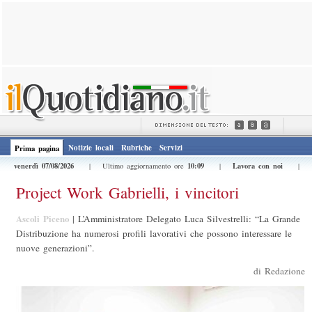
Notizie locali
Rubriche
Servizi
Prima pagina
venerdì 07/08/2026
10:09
Lavora con noi
| Ultimo aggiornamento ore
|
|
Project Work Gabrielli, i vincitori
Ascoli Piceno
|
L’Amministratore Delegato Luca Silvestrelli: “La Grande
Distribuzione ha numerosi profili lavorativi che possono interessare le
nuove generazioni”.
di Redazione