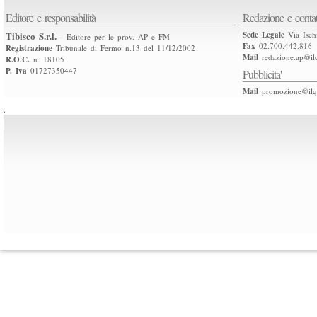
Editore e responsabilità
Redazione e contat
Tibisco S.r.l.
Sede Legale
Via Isch
- Editore per le prov. AP e FM
Fax
02.700.442.816
Registrazione
Tribunale di Fermo n.13 del 11/12/2002
Mail
redazione.ap@ilq
R.O.C.
n. 18105
P. Iva
01727350447
Pubblicita'
Mail
promozione@ilqu
.