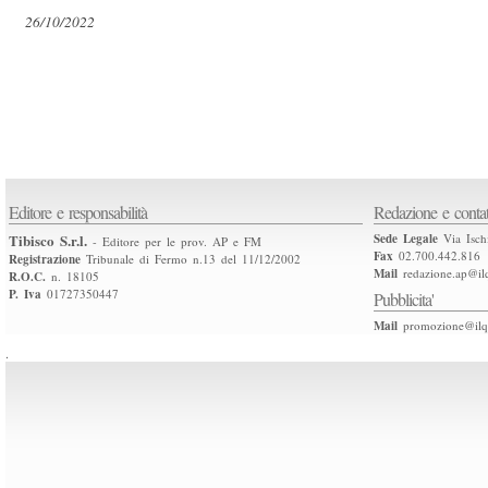
26/10/2022
Editore e responsabilità
Redazione e contat
Tibisco S.r.l.
Sede Legale
Via Isch
- Editore per le prov. AP e FM
Fax
02.700.442.816
Registrazione
Tribunale di Fermo n.13 del 11/12/2002
Mail
redazione.ap@ilq
R.O.C.
n. 18105
P. Iva
01727350447
Pubblicita'
Mail
promozione@ilqu
.