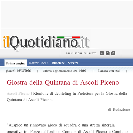
Notizie locali
Rubriche
Servizi
Prima pagina
giovedì 06/08/2026
10:09
Lavora con noi
| Ultimo aggiornamento ore
|
|
Giostra della Quintana di Ascoli Piceno
Ascoli Piceno
|
Riunione di debriefing in Prefettura per la Giostra della
Quintana di Ascoli Piceno.
di Redazione
"Auspico un rinnovato gioco di squadra e una stretta sinergia
operativa tra Forze dell'ordine, Comune di Ascoli Piceno e Comitato