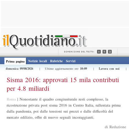
Notizie locali
Rubriche
Servizi
Prima pagina
domenica 09/08/2026
10:09
Lavora con noi
| Ultimo aggiornamento ore
|
Sisma 2016: approvati 15 mila contributi
per 4.8 miliardi
Roma
|
Nonostante il quadro congiunturale resti complesso, la
ricostruzione privata post sisma 2016 in Centro Italia, rallentata prima
dalla pandemia, poi dalle tensioni sui prezzi e dalle difficoltà del
mercato edilizio, offre di nuovo segnali incoraggianti.
di Redazione