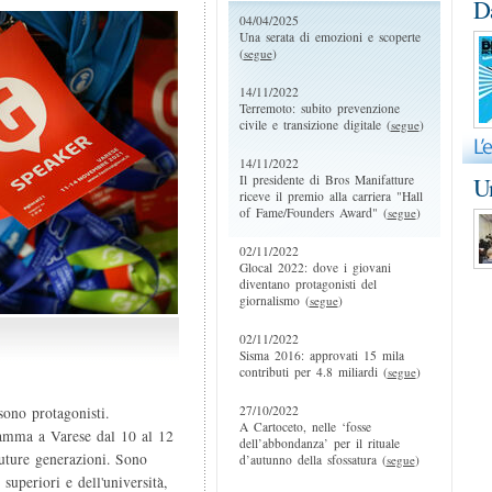
D
04/04/2025
Una serata di emozioni e scoperte
(
segue
)
14/11/2022
Terremoto: subito prevenzione
civile e transizione digitale (
segue
)
14/11/2022
Il presidente di Bros Manifatture
Un
riceve il premio alla carriera "Hall
of Fame/Founders Award" (
segue
)
02/11/2022
Glocal 2022: dove i giovani
diventano protagonisti del
giornalismo (
segue
)
02/11/2022
Sisma 2016: approvati 15 mila
contributi per 4.8 miliardi (
segue
)
27/10/2022
sono protagonisti.
A Cartoceto, nelle ‘fosse
ramma a Varese dal 10 al 12
dell’abbondanza’ per il rituale
uture generazioni. Sono
d’autunno della sfossatura (
segue
)
 superiori e dell'università,