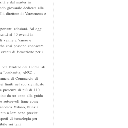
sità e dal master in
ndo giovanile dedicata alla
li, direttore di Varesenews e
importanti adesioni. Ad oggi
critti ai 40 eventi in
i venire a Varese e
hé così possono conoscere
i eventi di formazione per i
con l'Ordine dei Giornalisti
lla Lombardia, ANSO -
Camera di Commercio di
i limiti nel suo significato
la presenza di più di 110
ntino da un anno alla guida
he autorevoli firme come
rancesca Milano, Nunzia
nto a loro sono previsti
sperti di tecnologia per
ibile sui temi