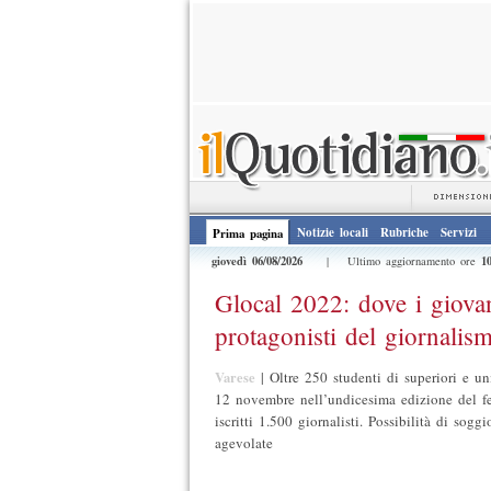
Notizie locali
Rubriche
Servizi
Prima pagina
giovedì 06/08/2026
1
| Ultimo aggiornamento ore
Glocal 2022: dove i giova
protagonisti del giornalis
Varese
|
Oltre 250 studenti di superiori e un
12 novembre nell’undicesima edizione del fes
iscritti 1.500 giornalisti. Possibilità di sogg
agevolate