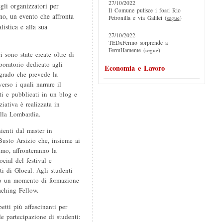
27/10/2022
gli organizzatori per
Il Comune pulisce i fossi Rio
rno, un evento che affronta
Petronilla e via Galilei (
segue
)
listica e alla sua
27/10/2022
TEDxFermo sorprende a
FermHamente (
segue
)
 sono state create oltre di
aboratorio dedicato agli
Economia e Lavoro
 grado che prevede la
erso i quali narrare il
lti e pubblicati in un blog e
iativa è realizzata in
ella Lombardia.
ienti dal master in
usto Arsizio che, insieme ai
smo, affronteranno la
cial del festival e
sti di Glocal. Agli studenti
vato un momento di formazione
ching Fellow.
etti più affascinanti per
e partecipazione di studenti: