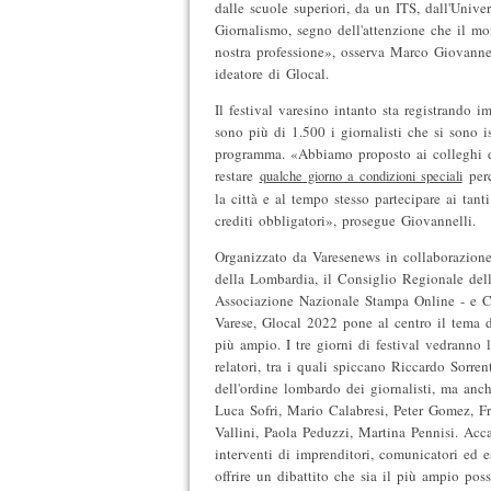
dalle scuole superiori, da un ITS, dall'Univer
Giornalismo, segno dell'attenzione che il mo
nostra professione», osserva Marco Giovannel
ideatore di Glocal.
Il festival varesino intanto sta registrando 
sono più di 1.500 i giornalisti che si sono is
programma. «Abbiamo proposto ai colleghi d
restare
perc
qualche giorno a condizioni speciali
la città e al tempo stesso partecipare ai tant
crediti obbligatori», prosegue Giovannelli.
Organizzato da Varesenews in collaborazione 
della Lombardia, il Consiglio Regionale de
Associazione Nazionale Stampa Online - e 
Varese, Glocal 2022 pone al centro il tema de
più ampio. I tre giorni di festival vedranno 
relatori, tra i quali spiccano Riccardo Sorre
dell'ordine lombardo dei giornalisti, ma anc
Luca Sofri, Mario Calabresi, Peter Gomez, F
Vallini, Paola Peduzzi, Martina Pennisi. Acca
interventi di imprenditori, comunicatori ed e
offrire un dibattito che sia il più ampio poss