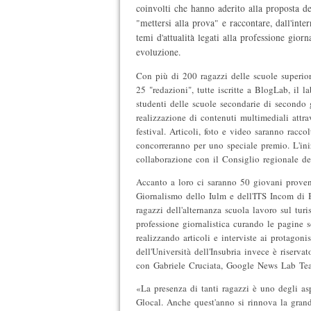
coinvolti che hanno aderito alla proposta de
"mettersi alla prova" e raccontare, dall'inte
temi d'attualità legati alla professione giorna
evoluzione.
Con più di 200 ragazzi delle scuole superiori
25 "redazioni", tutte iscritte a BlogLab, il l
studenti delle scuole secondarie di secondo
realizzazione di contenuti multimediali attrav
festival. Articoli, foto e video saranno racco
concorreranno per uno speciale premio. L'iniz
collaborazione con il Consiglio regionale d
Accanto a loro ci saranno 50 giovani proven
Giornalismo dello Iulm e dell'ITS Incom di B
ragazzi dell'alternanza scuola lavoro sul turi
professione giornalistica curando le pagine so
realizzando articoli e interviste ai protagoni
dell'Università dell'Insubria invece è riser
con Gabriele Cruciata, Google News Lab Tea
«La presenza di tanti ragazzi è uno degli asp
Glocal. Anche quest'anno si rinnova la grand