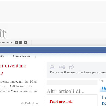
Invialo a (e-mail) *
Il tuo nome *
Messaggio
0:09
Lavora con noi
|
|
5+4=
Risultato della somma
ni diventano
mo
Passa con il mouse sulle icone per conosc
ilq
iversità impegnati dal 10 al
tival. Agli incontri già
Altri articoli di...
iornare a Varese a condizioni
Le
Fuori provincia
ne
di Redazione