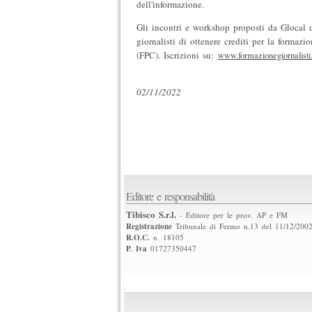
dell'informazione.
Gli incontri e workshop proposti da Glocal d
giornalisti di ottenere crediti per la formazi
(FPC). Iscrizioni su:
www.formazionegiornalisti.
02/11/2022
Editore e responsabilità
Tibisco S.r.l.
- Editore per le prov. AP e FM
Registrazione
Tribunale di Fermo n.13 del 11/12/200
R.O.C.
n. 18105
P. Iva
01727350447
.