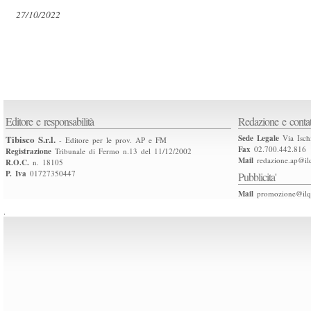
27/10/2022
Editore e responsabilità
Redazione e contat
Tibisco S.r.l.
Sede Legale
Via Isch
- Editore per le prov. AP e FM
Fax
02.700.442.816
Registrazione
Tribunale di Fermo n.13 del 11/12/2002
Mail
redazione.ap@ilq
R.O.C.
n. 18105
P. Iva
01727350447
Pubblicita'
Mail
promozione@ilqu
.