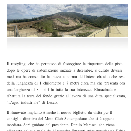
Il restyling, che ha permesso di festeggiare la riapertura della pista
dopo le opere di sistemazione iniziate a dicembre, è durato diversi
mesi ma ha consentito la messa a norma dell'intero circuito che resta
della lunghezza di 1 chilometro e 7 metri circa ma che presenta ora
una larghezza di 8 metri in tutta la sua interezza. Rimacinata e
ribattuta la terra del fondo grazie al lavoro di una ditta specializzata,
"L'agro industriale" di Lecco.
Il rinnovato impianto è anche il nuovo biglietto da visita per il
consiglio direttivo del Moto Club Settempedano che si è appena
insediata. Sarà guidato dal presidente, Danilo Marasca, che viene
affiancato nel suo ruolo da Alessandro Fruganti (vice presidente), Fabio