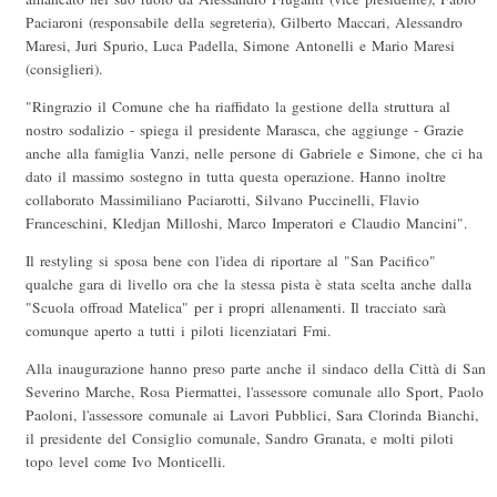
Paciaroni (responsabile della segreteria), Gilberto Maccari, Alessandro
Maresi, Juri Spurio, Luca Padella, Simone Antonelli e Mario Maresi
(consiglieri).
"Ringrazio il Comune che ha riaffidato la gestione della struttura al
nostro sodalizio - spiega il presidente Marasca, che aggiunge - Grazie
anche alla famiglia Vanzi, nelle persone di Gabriele e Simone, che ci ha
dato il massimo sostegno in tutta questa operazione. Hanno inoltre
collaborato Massimiliano Paciarotti, Silvano Puccinelli, Flavio
Franceschini, Kledjan Milloshi, Marco Imperatori e Claudio Mancini".
Il restyling si sposa bene con l'idea di riportare al "San Pacifico"
qualche gara di livello ora che la stessa pista è stata scelta anche dalla
"Scuola offroad Matelica" per i propri allenamenti. Il tracciato sarà
comunque aperto a tutti i piloti licenziatari Fmi.
Alla inaugurazione hanno preso parte anche il sindaco della Città di San
Severino Marche, Rosa Piermattei, l'assessore comunale allo Sport, Paolo
Paoloni, l'assessore comunale ai Lavori Pubblici, Sara Clorinda Bianchi,
il presidente del Consiglio comunale, Sandro Granata, e molti piloti
topo level come Ivo Monticelli.