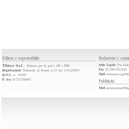
Editore e responsabilità
Redazione e contat
Tibisco S.r.l.
Sede Legale
Via Isch
- Editore per le prov. AP e FM
Fax
02.700.442.816
Registrazione
Tribunale di Fermo n.13 del 11/12/2002
Mail
redazione.ap@ilq
R.O.C.
n. 18105
P. Iva
01727350447
Pubblicita'
Mail
promozione@ilqu
.