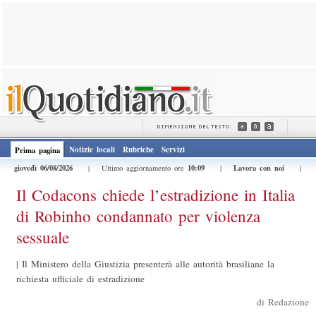
Notizie locali
Rubriche
Servizi
Prima pagina
giovedì 06/08/2026
10:09
Lavora con noi
| Ultimo aggiornamento ore
|
|
Il Codacons chiede l’estradizione in Italia
di Robinho condannato per violenza
sessuale
|
Il Ministero della Giustizia presenterà alle autorità brasiliane la
richiesta ufficiale di estradizione
di Redazione