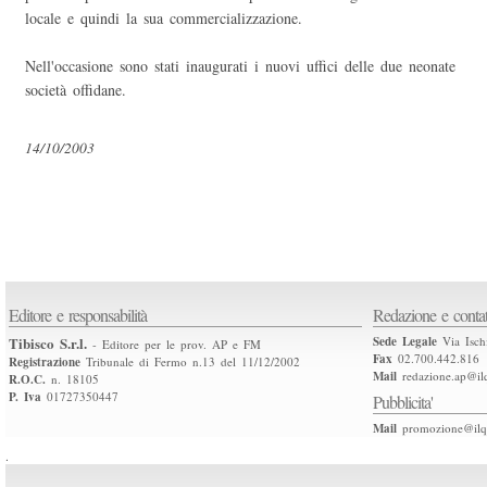
locale e quindi la sua commercializzazione.
Nell'occasione sono stati inaugurati i nuovi uffici delle due neonate
società offidane.
14/10/2003
Editore e responsabilità
Redazione e contat
Tibisco S.r.l.
Sede Legale
Via Isch
- Editore per le prov. AP e FM
Fax
02.700.442.816
Registrazione
Tribunale di Fermo n.13 del 11/12/2002
Mail
redazione.ap@ilq
R.O.C.
n. 18105
P. Iva
01727350447
Pubblicita'
Mail
promozione@ilqu
.