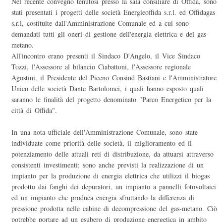
Nel recente convegno tenutosi presso la sala consiliare di Offida, sono
stati presentati i progetti delle società Energieoffida s.r.l. ed Offidagas
s.r.l, costituite dall'Amministrazione Comunale ed a cui sono
demandati tutti gli oneri di gestione dell'energia elettrica e del gas-
metano.
All'incontro erano presenti il Sindaco D'Angelo, il Vice Sindaco
Tozzi, l'Assessore al bilancio Ciabattoni, l'Assessore regionale
Agostini, il Presidente del Piceno Consind Bastiani e l'Amministratore
Unico delle società Dante Bartolomei, i quali hanno esposto quali
saranno le finalità del progetto denominato "Parco Energetico per la
città di Offida".
In una nota ufficiale dell'Amministrazione Comunale, sono state
individuate come priorità delle società, il miglioramento ed il
potenziamento delle attuali reti di distribuzione, da attuarsi attraverso
consistenti investimenti; sono anche previsti la realizzazione di un
impianto per la produzione di energia elettrica che utilizzi il biogas
prodotto dai fanghi dei depuratori, un impianto a pannelli fotovoltaici
ed un impianto che produca energia sfruttando la differenza di
pressione prodotta nelle cabine di decompressione del gas-metano. Ciò
potrebbe portare ad un esubero di produzione energetica in ambito