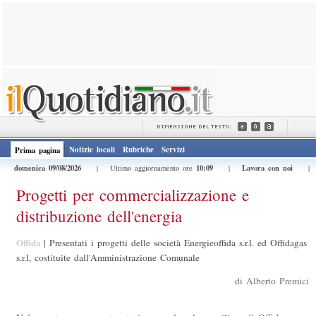
Notizie locali
Rubriche
Servizi
Prima pagina
domenica 09/08/2026
10:09
Lavora con noi
| Ultimo aggiornamento ore
|
Progetti per commercializzazione e
distribuzione dell'energia
Offida
|
Presentati i progetti delle società Energieoffida s.r.l. ed Offidagas
s.r.l, costituite dall'Amministrazione Comunale
di Alberto Premici