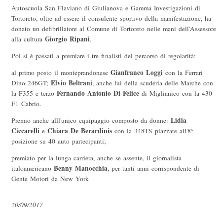
Autoscuola San Flaviano di Giulianova e Gamma Investigazioni di
Tortoreto, oltre ad essere il consulente sportivo della manifestazione, ha
donato un defibrillatore al Comune di Tortoreto nelle mani dell'Assessore
Giorgio Ripani
alla cultura
.
Poi si è passati a premiare i tre finalisti del percorso di regolarità:
Gianfranco Loggi
al primo posto il monteprandonese
con la Ferrari
Elvio Beltrani
Dino 246GT;
, anche lui della scuderia delle Marche con
Fernando Antonio Di Felice
la F355 e terzo
di Miglianico con la 430
F1 Cabrio.
Lidia
Premio anche alll'unico equipaggio composto da donne:
Ciccarelli
Chiara De Berardinis
e
con la 348TS piazzate all'8°
posizione su 40 auto partecipanti;
premiato per la lunga carriera, anche se assente, il giornalista
Benny Manocchia
italoamericano
, per tanti anni corrispondente di
Gente Motori da New York
20/09/2017