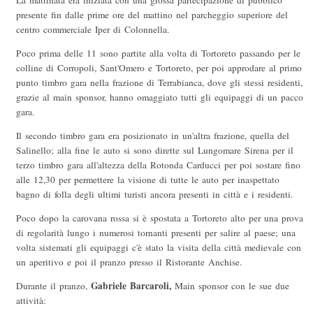
La mattinata era iniziata con una grossa partecipazione di pubblico
presente fin dalle prime ore del mattino nel parcheggio superiore del
centro commerciale Iper di Colonnella.
Poco prima delle 11 sono partite alla volta di Tortoreto passando per le
colline di Corropoli, Sant'Omero e Tortoreto, per poi approdare al primo
punto timbro gara nella frazione di Terrabianca, dove gli stessi residenti,
grazie al main sponsor, hanno omaggiato tutti gli equipaggi di un pacco
gara.
Il secondo timbro gara era posizionato in un'altra frazione, quella del
Salinello; alla fine le auto si sono dirette sul Lungomare Sirena per il
terzo timbro gara all'altezza della Rotonda Carducci per poi sostare fino
alle 12,30 per permettere la visione di tutte le auto per inaspettato
bagno di folla degli ultimi turisti ancora presenti in città e i residenti.
Poco dopo la carovana rossa si è spostata a Tortoreto alto per una prova
di regolarità lungo i numerosi tornanti presenti per salire al paese; una
volta sistemati gli equipaggi c'è stato la visita della città medievale con
un aperitivo e poi il pranzo presso il Ristorante Anchise.
Gabriele Barcaroli,
Durante il pranzo,
Main sponsor con le sue due
attività: