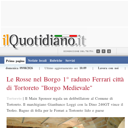
Notizie locali
Rubriche
Servizi
Prima pagina
domenica 09/08/2026
10:09
Lavora con noi
| Ultimo aggiornamento ore
|
Le Rosse nel Borgo 1° raduno Ferrari città
di Tortoreto "Borgo Medievale"
Tortoreto
|
Il Main Sponsor regala un defibrillatore al Comune di
Tortoreto. Il marchigiano Gianfranco Loggi con la Dino 246GT vince il
Trofeo. Bagno di folla per le Ferrari a Tortoreto lido e paese