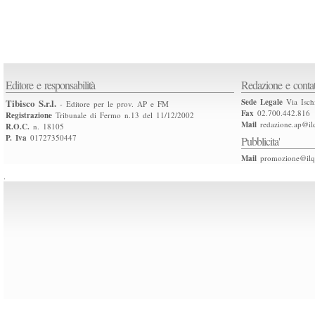
Editore e responsabilità
Redazione e contat
Tibisco S.r.l.
Sede Legale
Via Isch
- Editore per le prov. AP e FM
Fax
02.700.442.816
Registrazione
Tribunale di Fermo n.13 del 11/12/2002
Mail
redazione.ap@ilq
R.O.C.
n. 18105
P. Iva
01727350447
Pubblicita'
Mail
promozione@ilqu
.