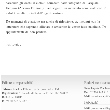
nasconde gli occhi il cielo?" corredato dalle fotografie di Pasquale
Tarquini (Arsenio Edizioni). Farà seguito un momento conviviale con tè
e dolci natalizi offerti dall'organizzazione.
Tre momenti di evasione ma anche di riflessione, tre incontri con la
letteratura che sapranno allietare e arricchire le vostre feste natalizie. Tre
appuntamenti da non perdere.
29/12/2019
Editore e responsabilità
Redazione e contat
Tibisco S.r.l.
Sede Legale
Via Isch
- Editore per le prov. AP e FM
Fax
02.700.442.816
Registrazione
Tribunale di Fermo n.13 del 11/12/2002
Mail
redazione.ap@ilq
R.O.C.
n. 18105
P. Iva
01727350447
Pubblicita'
Mail
promozione@ilqu