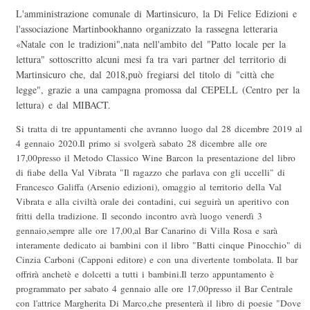
L'amministrazione comunale di Martinsicuro, la Di Felice Edizioni e
l'associazione Martinbookhanno organizzato la rassegna letteraria
«Natale con le tradizioni",nata nell'ambito del "Patto locale per la
lettura" sottoscritto alcuni mesi fa tra vari partner del territorio di
Martinsicuro che, dal 2018,può fregiarsi del titolo di "città che
legge", grazie a una campagna promossa dal CEPELL (Centro per la
lettura) e dal MIBACT.
Si tratta di tre appuntamenti che avranno luogo dal 28 dicembre 2019 al
4 gennaio 2020.Il primo si svolgerà sabato 28 dicembre alle ore
17,00presso il Metodo Classico Wine Barcon la presentazione del libro
di fiabe della Val Vibrata "Il ragazzo che parlava con gli uccelli" di
Francesco Galiffa (Arsenio edizioni), omaggio al territorio della Val
Vibrata e alla civiltà orale dei contadini, cui seguirà un aperitivo con
fritti della tradizione. Il secondo incontro avrà luogo venerdì 3
gennaio,sempre alle ore 17,00,al Bar Canarino di Villa Rosa e sarà
interamente dedicato ai bambini con il libro "Batti cinque Pinocchio" di
Cinzia Carboni (Capponi editore) e con una divertente tombolata. Il bar
offrirà anchetè e dolcetti a tutti i bambini.Il terzo appuntamento è
programmato per sabato 4 gennaio alle ore 17,00presso il Bar Centrale
con l'attrice Margherita Di Marco,che presenterà il libro di poesie "Dove