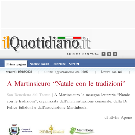
Notizie locali
Rubriche
Servizi
Prima pagina
venerdì 07/08/2026
10:09
Lavora con noi
| Ultimo aggiornamento ore
|
|
A Martinsicuro “Natale con le tradizioni”
San Benedetto del Tronto
|
A Martinsicuro la rassegna letteraria “Natale
con le tradizioni”, organizzata dall'amministrazione comunale, dalla Di
Felice Edizioni e dall'associazione Martinbook.
di Elvira Apone