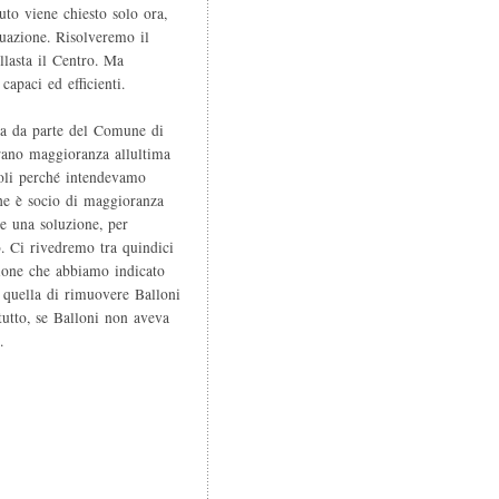
iuto viene chiesto solo ora,
tuazione. Risolveremo il
asta il Centro. Ma
apaci ed efficienti.
za da parte del Comune di
rano maggioranza allultima
oli perché intendevamo
he è socio di maggioranza
re una soluzione, per
to. Ci rivedremo tra quindici
zione che abbiamo indicato
o quella di rimuovere Balloni
tutto, se Balloni non aveva
.