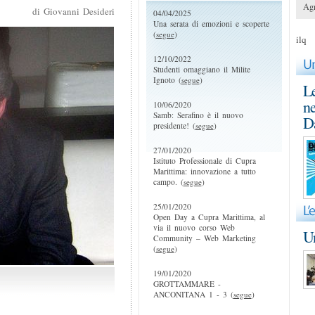
Agr
di Giovanni Desideri
04/04/2025
Una serata di emozioni e scoperte
(
segue
)
ilq
12/10/2022
Studenti omaggiano il Milite
Ignoto (
segue
)
Le
ne
10/06/2020
Samb: Serafino è il nuovo
D
presidente! (
segue
)
27/01/2020
Istituto Professionale di Cupra
Marittima: innovazione a tutto
campo. (
segue
)
25/01/2020
Open Day a Cupra Marittima, al
via il nuovo corso Web
Un
Community – Web Marketing
(
segue
)
19/01/2020
GROTTAMMARE -
ANCONITANA 1 - 3 (
segue
)