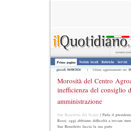
Notizie locali
Rubriche
Servizi
Prima pagina
giovedì 06/08/2026
1
| Ultimo aggiornamento ore
Morosità del Centro Agroa
inefficienza del consiglio d
amministrazione
San Benedetto del Tronto
|
Parla il presiden
Rossi: oggi abbiamo difficoltà a trovare mut
San Benedetto faccia la sua parte