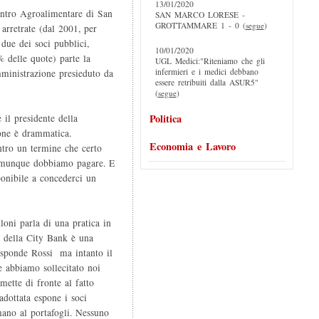
13/01/2020
entro Agroalimentare di San
SAN MARCO LORESE -
GROTTAMMARE 1 - 0 (
segue
)
arretrate (dal 2001, per
 due dei soci pubblici,
10/01/2020
 delle quote) parte la
UGL Medici:"Riteniamo che gli
infermieri e i medici debbano
mministrazione presieduto da
essere retribuiti dalla ASUR5"
(
segue
)
Politica
 il presidente della
one è drammatica.
Economia e Lavoro
ntro un termine che certo
comunque dobbiamo pagare. E
ponibile a concederci un
loni parla di una pratica in
a della City Bank è una
sponde Rossi  ma intanto il
e abbiamo sollecitato noi
mette di fronte al fatto
dottata espone i soci
ano al portafogli. Nessuno