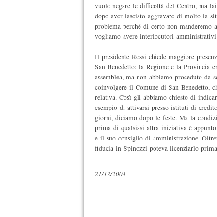
vuole negare le difficoltà del Centro, ma la
dopo aver lasciato aggravare di molto la si
problema perché di certo non manderemo all
vogliamo avere interlocutori amministrativi c
Il presidente Rossi chiede maggiore presen
San Benedetto: la Regione e la Provincia e
assemblea, ma non abbiamo proceduto da s
coinvolgere il Comune di San Benedetto, c
relativa. Così gli abbiamo chiesto di indica
esempio di attivarsi presso istituti di credi
giorni, diciamo dopo le feste. Ma la condi
prima di qualsiasi altra iniziativa è appunt
e il suo consiglio di amministrazione. Oltre
fiducia in Spinozzi poteva licenziarlo prima
21/12/2004