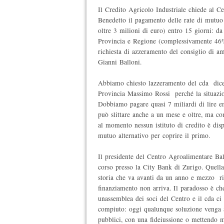
Il Credito Agricolo Industriale chiede al C
Benedetto il pagamento delle rate di mutuo 
oltre 3 milioni di euro) entro 15 giorni: da
Provincia e Regione (complessivamente 46%
richiesta di azzeramento del consiglio di a
Gianni Balloni.
Abbiamo chiesto lazzeramento del cda  dice
Provincia Massimo Rossi  perché la situazi
Dobbiamo pagare quasi 7 miliardi di lire e
può slittare anche a un mese e oltre, ma 
al momento nessun istituto di credito è dis
mutuo alternativo per coprire il primo.
Il presidente del Centro Agroalimentare Bal
corso presso la City Bank di Zurigo. Quell
storia che va avanti da un anno e mezzo  ri
finanziamento non arriva. Il paradosso è ch
unassemblea dei soci del Centro e il cda ci 
compiuto: oggi qualunque soluzione venga a
pubblici, con una fideiussione o mettendo m