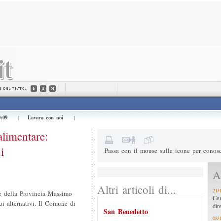
Invialo a (e-mail) *
Il tuo nome *
Messaggio
0:09
Lavora con noi
|
|
3+1=
Risultato della somma
limentare:
i
Passa con il mouse sulle icone per conosc
Ar
Altri articoli di...
21/
te della Provincia Massimo
Cen
ui alternativi. Il Comune di
dir
San Benedetto
08/