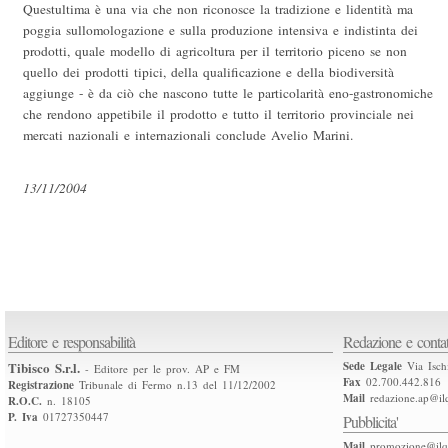
Questultima è una via che non riconosce la tradizione e lidentità ma
poggia sullomologazione e sulla produzione intensiva e indistinta dei
prodotti, quale modello di agricoltura per il territorio piceno se non
quello dei prodotti tipici, della qualificazione e della biodiversità 
aggiunge - è da ciò che nascono tutte le particolarità eno-gastronomiche
che rendono appetibile il prodotto e tutto il territorio provinciale nei
mercati nazionali e internazionali conclude Avelio Marini.
13/11/2004
Editore e responsabilità
Redazione e contat
Tibisco S.r.l.
Sede Legale
Via Isch
- Editore per le prov. AP e FM
Fax
02.700.442.816
Registrazione
Tribunale di Fermo n.13 del 11/12/2002
Mail
redazione.ap@ilq
R.O.C.
n. 18105
P. Iva
01727350447
Pubblicita'
Mail
promozione@ilqu