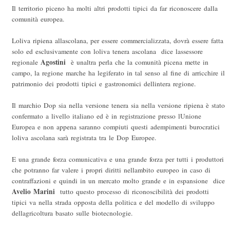
Il territorio piceno ha molti altri prodotti tipici da far riconoscere dalla
comunità europea.
Loliva ripiena allascolana, per essere commercializzata, dovrà essere fatta
solo ed esclusivamente con loliva tenera ascolana  dice lassessore
Agostini
regionale
 è unaltra perla che la comunità picena mette in
campo, la regione marche ha legiferato in tal senso al fine di arricchire il
patrimonio dei prodotti tipici e gastronomici dellintera regione.
Il marchio Dop sia nella versione tenera sia nella versione ripiena è stato
confermato a livello italiano ed è in registrazione presso lUnione
Europea e non appena saranno compiuti questi adempimenti burocratici
loliva ascolana sarà registrata tra le Dop Europee.
E una grande forza comunicativa e una grande forza per tutti i produttori
che potranno far valere i propri diritti nellambito europeo in caso di
contraffazioni e quindi in un mercato molto grande e in espansione  dice
Avelio Marini
 tutto questo processo di riconoscibilità dei prodotti
tipici va nella strada opposta della politica e del modello di sviluppo
dellagricoltura basato sulle biotecnologie.