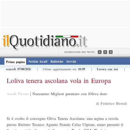
Notizie locali
Rubriche
Servizi
Prima pagina
venerdì 07/08/2026
10:09
Lavora con noi
| Ultimo aggiornamento ore
|
|
Loliva tenera ascolana vola in Europa
Ascoli Piceno
|
Nazzareno Migliori premiato con lOliva doro
di Federico Biondi
Si è svolto il convegno Oliva Tenera Ascolana: una regina a tavola
presso lIstituto Tecnico Agrario Statale Celso Ulpiani, erano presenti il