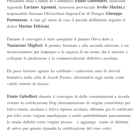
Ennio Gibbellieri
Presidente della Camera di Commercio
, lassessore
Luciano Agostani
Avelio Marini
regionale
, lassessore provinciale
,il
Giuseppe
responsabile Sezione Olivicoltura Isapom-Cnr di Perugia
Fontanazza
. A fare gli onori di casa il preside dellIstituto Agrario il
Marino Felicioni
dottor
.
Durante il convegno è stato assegnato il premio Oliva doro a
Nazzareno Migliori
. Il premio, biennale e alla seconda edizione, è un
riconoscimento per limpegno e la sagacia di un uomo che è riuscito a
collegare la produzione e la commercializzare delloliva ascolana.
Da poco listituto agrario ha celebrato i centoventi anni di attività
formativa nella città di Ascoli Piceno, attestandosi oggi anche come
valido istituto di ricerca.
Ennio Gabellieri
durante il convegno fa delle considerazioni e ricorda
avremo la certificazione Dop (denominazione di origine controllata) per
loliva tenera ascolana e loliva ripiena ascolana, abbiamo gia il certificato
per lolio extra vergine marchigiano e molto probabilmente percorreremo
la strada dellolio extra vergine piceno  e aggiunge  siamo in dirittura
di arrivo per quanto riguarda la certificazione del vino cotto.