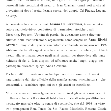
Oltre a brani del loro repertorio, tutti gli artisti del Pigro proporranno
personali interpretazioni di pezzi di Ivan Graziani, ormai noti anche ai
giovanissimi dopo luscita, lestate scorsa, del doppio Cd Firenze-Lugano
no stop.
Gianni De Berardinis
A presentare lo spettacolo sarà
, talent scout e
autore radiotelevisivo, conduttore di trasmissioni storiche quali
Discoring, Popcorn, Uomini di parola, da questanno anche direttore
Anna Bischi
artistico della manifestazione, organizzata come sempre da
Graziani
, moglie del grande cantautore e chitarrista scomparso nel 1997.
Abbiamo deciso di organizzare lo spettacolo venerdì e sabato, anziché in
mezzo alla settimana, come negli anni passati, per rispondere alle tante
richieste di fan di Ivan disposti ad affrontare anche lunghi viaggi per
partecipare allevento spiega Anna Graziani.
Tra le novità di questanno, anche lapertura di un forum su Internet 
raggiungibile dal sito ufficiale della manifestazione
www.pigro.org
 che
consentirà di scambiare opinioni con gli artisti in cartellone.
Mostre e concorsi coinvolgeranno come e più degli anni scorsi la città
di Teramo che sarà il centro di iniziative collaterali nate per diffondere il
messaggio musicale oltre le serate di spettacolo, che dal 1998 ha visto
tra i protagonisti Ron, Teresa De Sio, Fausto Mesolella, Rossana Casale,