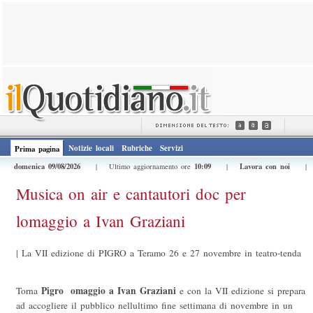
Notizie locali
Rubriche
Servizi
Prima pagina
domenica 09/08/2026
10:09
Lavora con noi
| Ultimo aggiornamento ore
|
Musica on air e cantautori doc per
lomaggio a Ivan Graziani
|
La VII edizione di PIGRO a Teramo 26 e 27 novembre in teatro-tenda
Pigro  omaggio a Ivan Graziani
Torna 
 e con la VII edizione si prepara
ad accogliere il pubblico nellultimo fine settimana di novembre in un