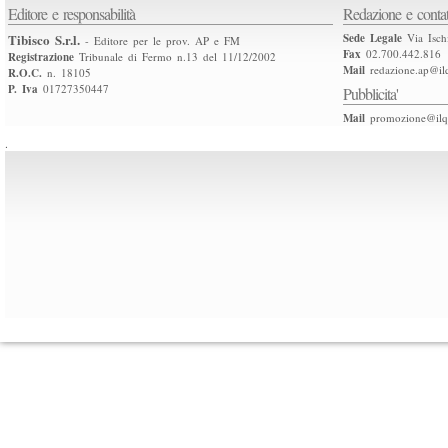
Editore e responsabilità
Redazione e contat
Tibisco S.r.l.
Sede Legale
Via Isch
- Editore per le prov. AP e FM
Fax
02.700.442.816
Registrazione
Tribunale di Fermo n.13 del 11/12/2002
Mail
redazione.ap@ilq
R.O.C.
n. 18105
P. Iva
01727350447
Pubblicita'
Mail
promozione@ilqu
.