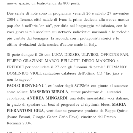
nuovo spazio, un teatro-tenda da 800 posti.
Due serate di note sono in programma venerdì 26 e sabato 27 novembre
2004 a Teramo, città natale di Ivan: la prima dedicata alla nuova musica
pop che è nell'aria,"on air", per dirla nel linguaggio radiofonico, con le
voci giovani più ascoltate sui network radiofonici nazionali e le melodie
più cantate dai teenagers; la seconda con i protagonisti storici e le
ultime rivelazioni della musica d'autore made in Italy.
Si parte dunque il 26 con LUCA DIRISIO, ULIVIERI, OFFICINE PAN,
FILIPPO GRAZIANI, MARCO BELLOTTI, DIEGO MANCINO e
FREDDIE per concludere il 27 con gli "uomini di parola" FIUMANO'
DOMENICO VIOLI, cantautore calabrese dell'ottimo CD "Ero jazz e
non lo sapevo".
PAOLO BENVEGNU'
, ex leader degli SCISMA ora giunto al successo
MASSIMO BUBOLA
come solista;
, autore-produttore di autentici
ANDREA MINGARDI
capolavori;
, una delle inossidabili voci italiane,
MARIA
in grado di spaziare dal beat al progressive al rhythm'n blues,
PIERANTONI
GIUA
, ventiduenne genovese prodotta da Beppe Quirici
(Ivano Fossati, Giorgio Gaber, Carlo Fava), vincitrice del Premio
Recanati 2004.