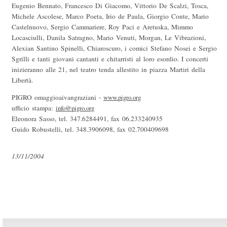
Eugenio Bennato, Francesco Di Giacomo, Vittorio De Scalzi, Tosca,
Michele Ascolese, Marco Poeta, Irio de Paula, Giorgio Conte, Mario
Castelnuovo, Sergio Cammariere, Roy Paci e Aretuska, Mimmo
Locasciulli, Danila Satragno, Mario Venuti, Morgan, Le Vibrazioni,
Alexian Santino Spinelli, Chiaroscuro, i comici Stefano Nosei e Sergio
Sgrilli e tanti giovani cantanti e chitarristi al loro esordio. I concerti
inizieranno alle 21, nel teatro tenda allestito in piazza Martiri della
Libertà.
PIGRO omaggioaivangraziani -
www.pigro.org

ufficio stampa:
info@pigro.org
Eleonora Sasso, tel. 347.6284491, fax 06.233240935
Guido Robustelli, tel. 348.3906098, fax 02.700409698
13/11/2004