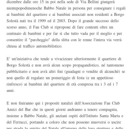
dicembre dalle ore 15 in poi nella sede di Via Bellini giungerà
nientepopodimenoche Babbo Natale in persona per consegnare i regali
ai bambini del quartiere e ai bambini associati non residenti a Borgo
Solestà nati tra il 1999 ed il 2003. Dopo il grande successo dello
scorso anno, il Fan Club si ripropone di fare contenti oltre un
centinaio di bambini e per far sì che tutto vada per il meglio e per
consentire il "parcheggio" della slitta con le renne l'intera via verrà
chiusa al traffico automobilistico.
E' un'iniziativa che tende a vivacizzare ulteriormente il quartiere di
Borgo Solestà e non avrà alcun scopo propagandistico, né tantomeno
pubblicitario e non avrà altri fini (guadagni o vendite di alcunchè) se
non quello di regalare un pomeriggio di festa (e un appetitoso
rinfresco) ai bambini del quartiere di età compresa tra i 3 ed i 7
anni.
E non finiranno qui i propositi natalizi dell'Associazione Fan Club
Amici del Bar che in questi giorni andranno a tenere compagnia,
insieme a Babbo Natale, gli anziani ospiti dell'Istituto Santa Marta e
del Ferrucci, portando a coloro che non possono muoversi o uscire
per strada lo spirito del Natale all'interno delle loro strutture e delle