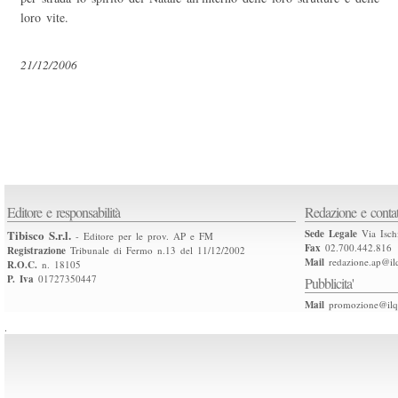
loro vite.
21/12/2006
Editore e responsabilità
Redazione e contat
Tibisco S.r.l.
Sede Legale
Via Isch
- Editore per le prov. AP e FM
Fax
02.700.442.816
Registrazione
Tribunale di Fermo n.13 del 11/12/2002
Mail
redazione.ap@ilq
R.O.C.
n. 18105
P. Iva
01727350447
Pubblicita'
Mail
promozione@ilqu
.