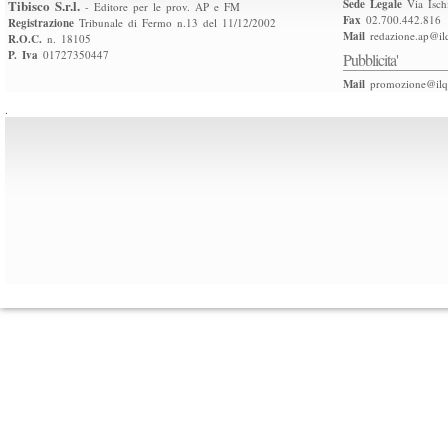
Tibisco S.r.l.
Sede Legale
Via Isch
- Editore per le prov. AP e FM
Fax
02.700.442.816
Registrazione
Tribunale di Fermo n.13 del 11/12/2002
Mail
redazione.ap@ilq
R.O.C.
n. 18105
P. Iva
01727350447
Pubblicita'
Mail
promozione@ilqu
.