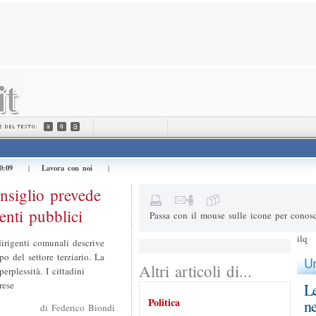
Invialo a (e-mail) *
Il tuo nome *
Messaggio
0:09
Lavora con noi
|
|
4+1=
Risultato della somma
onsiglio prevede
nti pubblici
Passa con il mouse sulle icone per conosc
ilq
irigenti comunali descrive
o del settore terziario. La
Altri articoli di...
erplessità. I cittadini
rese
Le
Politica
ne
di Federico Biondi