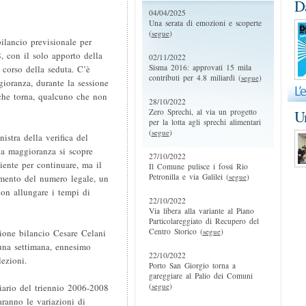
D
04/04/2025
Una serata di emozioni e scoperte
(
segue
)
bilancio previsionale per
8, con il solo apporto della
02/11/2022
Sisma 2016: approvati 15 mila
 corso della seduta. C’è
contributi per 4.8 miliardi (
segue
)
ioranza, durante la sessione
che torna, qualcuno che non
28/10/2022
Zero Sprechi, al via un progetto
Un
per la lotta agli sprechi alimentari
(
segue
)
nistra della verifica del
la maggioranza si scopre
27/10/2022
iente per continuare, ma il
Il Comune pulisce i fossi Rio
Petronilla e via Galilei (
segue
)
imento del numero legale, un
non allungare i tempi di
22/10/2022
Via libera alla variante al Piano
Particolareggiato di Recupero del
Centro Storico (
segue
)
ione bilancio Cesare Celani
 una settimana, ennesimo
22/10/2022
lezioni.
Porto San Giorgio torna a
gareggiare al Palio dei Comuni
(
segue
)
ziario del triennio 2006-2008
aranno le variazioni di