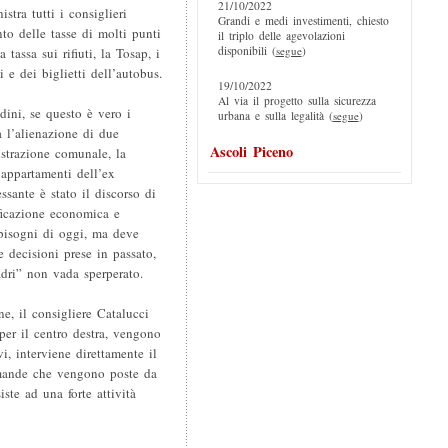
21/10/2022
stra tutti i consiglieri
Grandi e medi investimenti, chiesto
to delle tasse di molti punti
il triplo delle agevolazioni
disponibili (
segue
)
 tassa sui rifiuti, la Tosap, i
i e dei biglietti dell’autobus.
19/10/2022
Al via il progetto sulla sicurezza
dini, se questo è vero i
urbana e sulla legalità (
segue
)
à l’alienazione di due
Ascoli Piceno
strazione comunale, la
 appartamenti dell’ex
ssante è stato il discorso di
ficazione economica e
 bisogni di oggi, ma deve
e decisioni prese in passato,
adri” non vada sperperato.
ne, il consigliere Catalucci
per il centro destra, vengono
i, interviene direttamente il
omande che vengono poste da
iste ad una forte attività