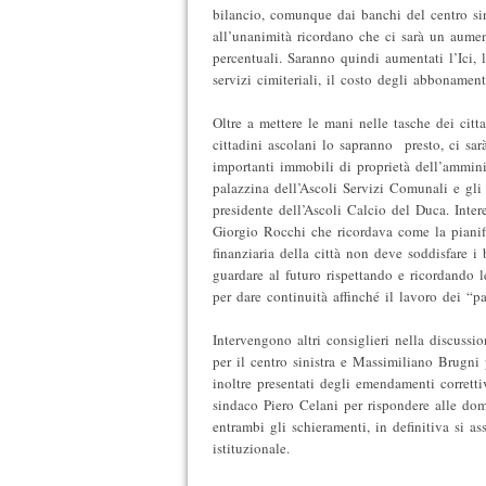
bilancio, comunque dai banchi del centro sini
all’unanimità ricordano che ci sarà un aumen
percentuali. Saranno quindi aumentati l’Ici, la
servizi cimiteriali, il costo degli abbonament
Oltre a mettere le mani nelle tasche dei citta
cittadini ascolani lo sapranno presto, ci sar
importanti immobili di proprietà dell’ammini
palazzina dell’Ascoli Servizi Comunali e gli
presidente dell’Ascoli Calcio del Duca. Intere
Giorgio Rocchi che ricordava come la piani
finanziaria della città non deve soddisfare i
guardare al futuro rispettando e ricordando l
per dare continuità affinché il lavoro dei “p
Intervengono altri consiglieri nella discussio
per il centro sinistra e Massimiliano Brugni 
inoltre presentati degli emendamenti correttiv
sindaco Piero Celani per rispondere alle d
entrambi gli schieramenti, in definitiva si ass
istituzionale.