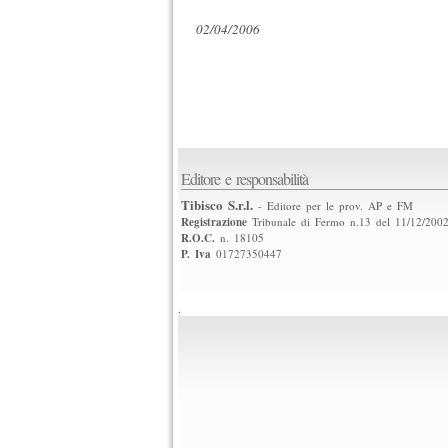
02/04/2006
Editore e responsabilità
Tibisco S.r.l.
- Editore per le prov. AP e FM
Registrazione
Tribunale di Fermo n.13 del 11/12/200
R.O.C.
n. 18105
P. Iva
01727350447
.