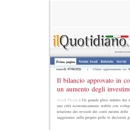
Notizie locali
Rubriche
Servizi
Prima pagina
venerdì 07/08/2026
1
| Ultimo aggiornamento ore
Il bilancio approvato in c
un aumento degli investime
Ascoli Piceno
|
Un grande plico redatto dai d
una città economicamente stabile con svilupp
relazione dei revisori dei conti mostra delle p
saggeranno sulla propria pelle le decisioni p