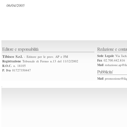
06/04/2005
Editore e responsabilità
Redazione e contat
Tibisco S.r.l.
Sede Legale
Via Isch
- Editore per le prov. AP e FM
Fax
02.700.442.816
Registrazione
Tribunale di Fermo n.13 del 11/12/2002
Mail
redazione.ap@ilq
R.O.C.
n. 18105
P. Iva
01727350447
Pubblicita'
Mail
promozione@ilqu
.