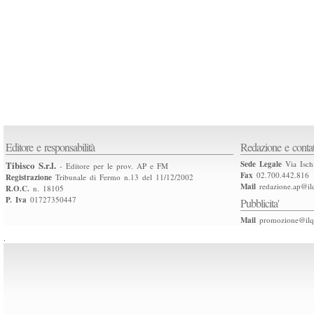
Editore e responsabilità
Redazione e contat
Tibisco S.r.l.
Sede Legale
Via Isch
- Editore per le prov. AP e FM
Fax
02.700.442.816
Registrazione
Tribunale di Fermo n.13 del 11/12/2002
Mail
redazione.ap@ilq
R.O.C.
n. 18105
P. Iva
01727350447
Pubblicita'
Mail
promozione@ilqu
.