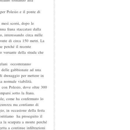
stiamo tornando alla
 per Polesio e il ponte di
mesi scorsi, dopo le
una frana staccatasi dalla
o, interessando circa mille
ronte di circa 150 metri. La
e perché il recente
o versante della strada che
elani  occorreranno
re delle gabbionate ad una
di drenaggio per mettere in
na normale viabilità.
o con Polesio, dove oltre 300
mparsi sotto la frana.
cile, come ha confermato lo
sicurezza ma contiamo di
io, in occasione della festa
ontriamo  ha proseguito il
za la scarpata a monte perché
etta a continue infiltrazioni