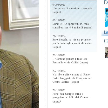
D
04/04/2025
Una serata di emozioni e scoperte
(
segue
)
02/11/2022
Sisma 2016: approvati 15 mila
contributi per 4.8 miliardi (
segue
)
28/10/2022
Zero Sprechi, al via un progetto
Un
per la lotta agli sprechi alimentari
(
segue
)
27/10/2022
Il Comune pulisce i fossi Rio
Petronilla e via Galilei (
segue
)
22/10/2022
Via libera alla variante al Piano
Particolareggiato di Recupero del
Centro Storico (
segue
)
22/10/2022
Porto San Giorgio torna a
gareggiare al Palio dei Comuni
(
segue
)