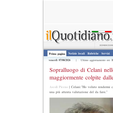
Notizie locali
Rubriche
Servizi
Prima pagina
venerdì 07/08/2026
1
| Ultimo aggiornamento ore
Sopralluogo di Celani nel
maggiormente colpite dall
Ascoli Piceno
|
Celani:"Ho voluto rendermi c
una più attenta valutazione del da farsi."