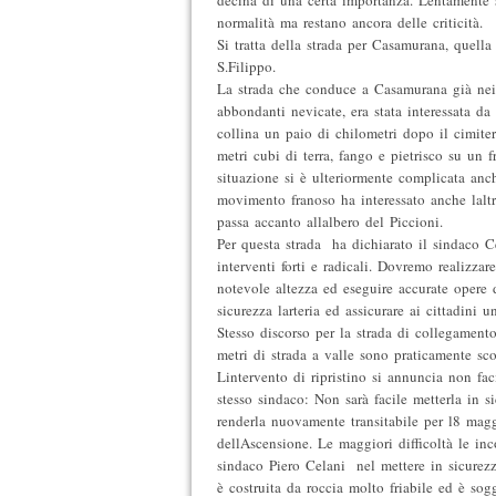
decina di una certa importanza. Lentamente 
normalità ma restano ancora delle criticità.
Si tratta della strada per Casamurana, quella
S.Filippo.
La strada che conduce a Casamurana già nei 
abbondanti nevicate, era stata interessata da 
collina un paio di chilometri dopo il cimiter
metri cubi di terra, fango e pietrisco su un f
situazione si è ulteriormente complicata anch
movimento franoso ha interessato anche laltr
passa accanto allalbero del Piccioni.
Per questa strada  ha dichiarato il sindaco C
interventi forti e radicali. Dovremo realizza
notevole altezza ed eseguire accurate opere 
sicurezza larteria ed assicurare ai cittadini u
Stesso discorso per la strada di collegament
metri di strada a valle sono praticamente sco
Lintervento di ripristino si annuncia non fa
stesso sindaco: Non sarà facile metterla in 
renderla nuovamente transitabile per l8 magg
dellAscensione. Le maggiori difficoltà le inc
sindaco Piero Celani  nel mettere in sicurez
è costruita da roccia molto friabile ed è sogg