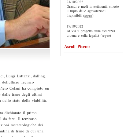
21/10/2022
Grandi e medi investimenti, chiesto
il triplo delle agevolazioni
disponibili (
segue
)
19/10/2022
Al via il progetto sulla sicurezza
urbana e sulla legalità (
segue
)
Ascoli Piceno
i, Luigi Lattanzi, dalling.
dellufficio Tecnico
 Piero Celani ha compiuto un
dalle frane degli ultimi
dello stato della viabilità.
ha dichiarato il primo
da farsi. Il territorio
azioni metereologiche dei
antina di frane di cui una