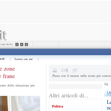
Invialo a (e-mail) *
Il tuo nome *
Messaggio
0:09
Lavora con noi
|
|
1+3=
Risultato della somma
le zone
e frane
Passa con il mouse sulle icone per conosc
ilq
onto della situazione per
Altri articoli di...
Le
Politica
ne