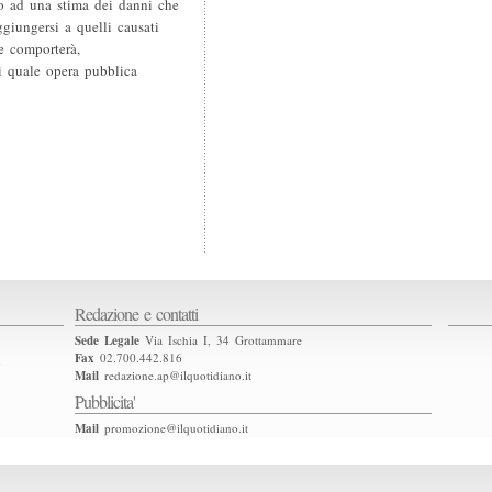
o ad una stima dei danni che
ggiungersi a quelli causati
e comporterà,
i quale opera pubblica
Redazione e contatti
Sede Legale
Via Ischia I, 34 Grottammare
Fax
02.700.442.816
2
Mail
redazione.ap@ilquotidiano.it
Pubblicita'
Mail
promozione@ilquotidiano.it