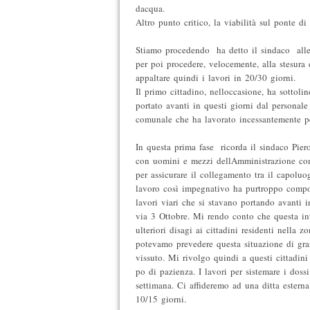
dacqua.
Altro punto critico, la viabilità sul ponte di 
Stiamo procedendo  ha detto il sindaco  al
per poi procedere, velocemente, alla stesura
appaltare quindi i lavori in 20/30 giorni.
Il primo cittadino, nelloccasione, ha sottolin
portato avanti in questi giorni dal personale 
comunale che ha lavorato incessantemente per
In questa prima fase  ricorda il sindaco Pie
con uomini e mezzi dellAmministrazione co
per assicurare il collegamento tra il capoluo
lavoro così impegnativo ha purtroppo compo
lavori viari che si stavano portando avanti i
via 3 Ottobre. Mi rendo conto che questa int
ulteriori disagi ai cittadini residenti nella
potevamo prevedere questa situazione di g
vissuto. Mi rivolgo quindi a questi cittadini
po di pazienza. I lavori per sistemare i doss
settimana. Ci affideremo ad una ditta esterna
10/15 giorni.