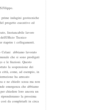
S.Filippo.
le prime indagini geotecniche
 del progetto esecutivo ed
eato, linstancabile lavoro
dellUfficio Tecnico
 riaprire i collegamenti.
ro Celani  abbiamo lavorato
munale che si sono prodigati
go e le frazioni. Questo
rtato la sospensione dei
n città, come, ad esempio, in
erruzione ha arrecato
 zona e ne chiedo scusa ma non
rande emergenza che abbiamo
 per chiedere loro ancora un
i riprenderanno la prossima
 così da completarli in circa