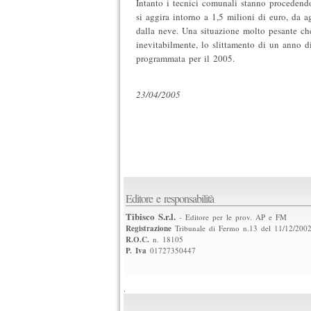
Intanto i tecnici comunali stanno procedend
si aggira intorno a 1,5 milioni di euro, da a
dalla neve. Una situazione molto pesante ch
inevitabilmente, lo slittamento di un anno d
programmata per il 2005.
23/04/2005
Editore e responsabilità
Tibisco S.r.l.
- Editore per le prov. AP e FM
Registrazione
Tribunale di Fermo n.13 del 11/12/200
R.O.C.
n. 18105
P. Iva
01727350447
.