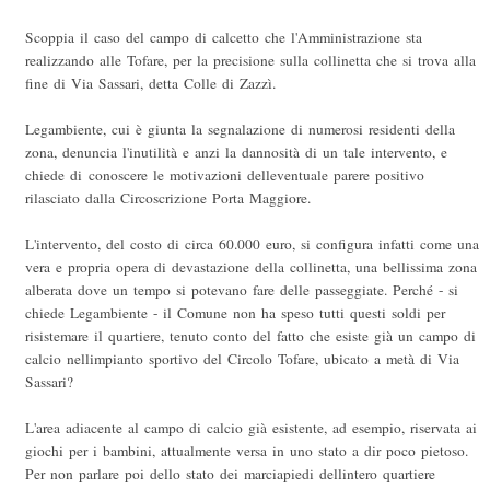
Scoppia il caso del campo di calcetto che l'Amministrazione sta
realizzando alle Tofare, per la precisione sulla collinetta che si trova alla
fine di Via Sassari, detta Colle di Zazzì.
Legambiente, cui è giunta la segnalazione di numerosi residenti della
zona, denuncia l'inutilità e anzi la dannosità di un tale intervento, e
chiede di conoscere le motivazioni delleventuale parere positivo
rilasciato dalla Circoscrizione Porta Maggiore.
L'intervento, del costo di circa 60.000 euro, si configura infatti come una
vera e propria opera di devastazione della collinetta, una bellissima zona
alberata dove un tempo si potevano fare delle passeggiate. Perché - si
chiede Legambiente - il Comune non ha speso tutti questi soldi per
risistemare il quartiere, tenuto conto del fatto che esiste già un campo di
calcio nellimpianto sportivo del Circolo Tofare, ubicato a metà di Via
Sassari?
L'area adiacente al campo di calcio già esistente, ad esempio, riservata ai
giochi per i bambini, attualmente versa in uno stato a dir poco pietoso.
Per non parlare poi dello stato dei marciapiedi dellintero quartiere