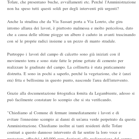
Tofare, che presentano buche, avvallamenti etc. Perché l'Amministrazione
non ha speso tutti questi soldi per degli interventi più urgenti?
Anche la stradina che da Via Sassari porta a Via Loreto, che gira
intorno allarea dei lavori, è piuttosto malmessa e molto pericolosa, dato
che a causa delle ultime piogge un albero è caduto in avanti trascinando
con sé le proprie radici insieme a un pezzo di manto stradale.
Purtroppo i lavori del campo di calcetto sono già iniziati con il
movimento terra e sono state fatte le prime gettate di cemento per
realizzare le gradinate del campo. La collinetta è stata praticamente
distrutta. E sono in pochi a saperlo, perché la vegetazione, che è (anzi
era) fitta e bellissima in questo punto, nasconde l'area dell'intervento.
Grazie alla documentazione fotografica fornita da Legambiente, adesso si
può facilmente constatare lo scempio che si sta verificando.
"Chiediamo al Comune di fermare immediatamente i lavori e di
evitare l'ennesimo scempio ai danni di un'area verde perpetrato da questa
Amministrazione. Chiediamo inoltre ai tanti residenti delle Tofare
contrari a questo dannoso intervento di far sentire la loro voce e
protestare, affinché i 60.000 euro destinati alla realizzazione del campo