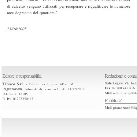
di calcetto vengano utilizzati per recuperare e riqualificare le numerose
aree degradate del quartiere."
23/04/2005
Editore e responsabilità
Redazione e contat
Tibisco S.r.l.
Sede Legale
Via Isch
- Editore per le prov. AP e FM
Fax
02.700.442.816
Registrazione
Tribunale di Fermo n.13 del 11/12/2002
Mail
redazione.ap@ilq
R.O.C.
n. 18105
P. Iva
01727350447
Pubblicita'
Mail
promozione@ilqu
.