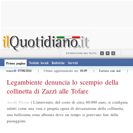
Notizie locali
Rubriche
Servizi
Prima pagina
venerdì 07/08/2026
10:09
Lavora con noi
| Ultimo aggiornamento ore
|
|
Legambiente denuncia lo scempio della
collinetta di Zazzì alle Tofare
Ascoli Piceno
|
L'intervento, del costo di circa 60.000 euro, si configura
infatti come una vera e propria opera di devastazione della collinetta,
una bellissima zona alberata dove un tempo si potevano fare delle
passeggiate