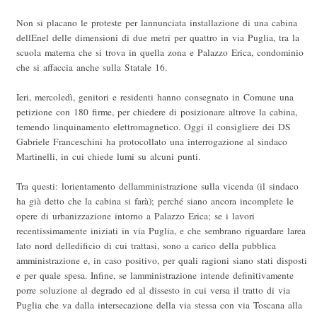
Non si placano le proteste per lannunciata installazione di una cabina
dellEnel delle dimensioni di due metri per quattro in via Puglia, tra la
scuola materna che si trova in quella zona e Palazzo Erica, condominio
che si affaccia anche sulla Statale 16.
Ieri, mercoledì, genitori e residenti hanno consegnato in Comune una
petizione con 180 firme, per chiedere di posizionare altrove la cabina,
temendo linquinamento elettromagnetico. Oggi il consigliere dei DS
Gabriele Franceschini ha protocollato una interrogazione al sindaco
Martinelli, in cui chiede lumi su alcuni punti.
Tra questi: lorientamento dellamministrazione sulla vicenda (il sindaco
ha già detto che la cabina si farà); perché siano ancora incomplete le
opere di urbanizzazione intorno a Palazzo Erica; se i lavori
recentissimamente iniziati in via Puglia, e che sembrano riguardare larea
lato nord delledificio di cui trattasi, sono a carico della pubblica
amministrazione e, in caso positivo, per quali ragioni siano stati disposti
e per quale spesa. Infine, se lamministrazione intende definitivamente
porre soluzione al degrado ed al dissesto in cui versa il tratto di via
Puglia che va dalla intersecazione della via stessa con via Toscana alla