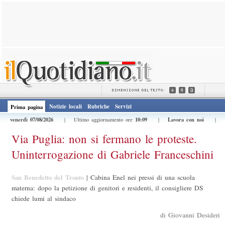
Notizie locali
Rubriche
Servizi
Prima pagina
venerdì 07/08/2026
10:09
Lavora con noi
| Ultimo aggiornamento ore
|
|
Via Puglia: non si fermano le proteste.
Uninterrogazione di Gabriele Franceschini
San Benedetto del Tronto
|
Cabina Enel nei pressi di una scuola
materna: dopo la petizione di genitori e residenti, il consigliere DS
chiede lumi al sindaco
di Giovanni Desideri