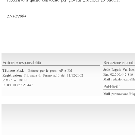
21/10/2004
Editore e responsabilità
Redazione e contat
Tibisco S.r.l.
Sede Legale
Via Isch
- Editore per le prov. AP e FM
Fax
02.700.442.816
Registrazione
Tribunale di Fermo n.13 del 11/12/2002
Mail
redazione.ap@ilq
R.O.C.
n. 18105
P. Iva
01727350447
Pubblicita'
Mail
promozione@ilqu
.