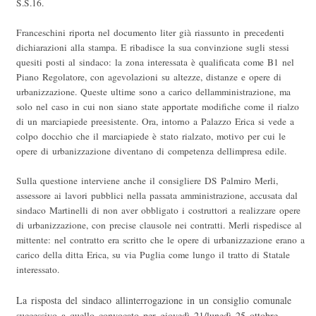
S.S.16.
Franceschini riporta nel documento liter già riassunto in precedenti
dichiarazioni alla stampa. E ribadisce la sua convinzione sugli stessi
quesiti posti al sindaco: la zona interessata è qualificata come B1 nel
Piano Regolatore, con agevolazioni su altezze, distanze e opere di
urbanizzazione. Queste ultime sono a carico dellamministrazione, ma
solo nel caso in cui non siano state apportate modifiche come il rialzo
di un marciapiede preesistente. Ora, intorno a Palazzo Erica si vede a
colpo docchio che il marciapiede è stato rialzato, motivo per cui le
opere di urbanizzazione diventano di competenza dellimpresa edile.
Sulla questione interviene anche il consigliere DS Palmiro Merli,
assessore ai lavori pubblici nella passata amministrazione, accusata dal
sindaco Martinelli di non aver obbligato i costruttori a realizzare opere
di urbanizzazione, con precise clausole nei contratti. Merli rispedisce al
mittente: nel contratto era scritto che le opere di urbanizzazione erano a
carico della ditta Erica, su via Puglia come lungo il tratto di Statale
interessato.
La risposta del sindaco allinterrogazione in un consiglio comunale
successivo a quello convocato per giovedì 21/lunedì 25 ottobre.