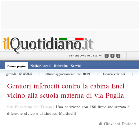
Notizie locali
Rubriche
Servizi
Prima pagina
giovedì 06/08/2026
10:09
Lavora con noi
| Ultimo aggiornamento ore
|
|
Genitori inferociti contro la cabina Enel
vicino alla scuola materna di via Puglia
San Benedetto del Tronto
|
Una petizione con 180 firme indirizzata al
difensore civico e al sindaco Martinelli
di Giovanni Desideri