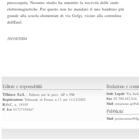
preoccupata. Nessuno studio ha smentito la nocività delle onde
elettromagnetiche. Per questo non ho mandato il mio bambino più
grande alla scuola elementare di via Golgi, vicino alla centralina
dellEnel.
20/10/2004
Editore e responsabilità
Redazione e contat
Tibisco S.r.l.
Sede Legale
Via Isch
- Editore per le prov. AP e FM
Fax
02.700.442.816
Registrazione
Tribunale di Fermo n.13 del 11/12/2002
Mail
redazione.ap@ilq
R.O.C.
n. 18105
P. Iva
01727350447
Pubblicita'
Mail
promozione@ilqu
.