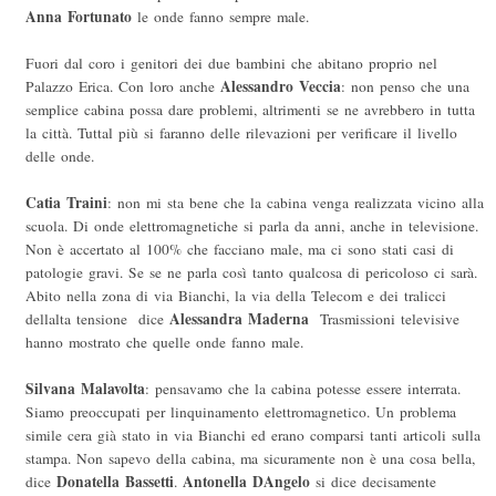
Anna Fortunato
le onde fanno sempre male.
Fuori dal coro i genitori dei due bambini che abitano proprio nel
Alessandro Veccia
Palazzo Erica. Con loro anche
: non penso che una
semplice cabina possa dare problemi, altrimenti se ne avrebbero in tutta
la città. Tuttal più si faranno delle rilevazioni per verificare il livello
delle onde.
Catia Traini
: non mi sta bene che la cabina venga realizzata vicino alla
scuola. Di onde elettromagnetiche si parla da anni, anche in televisione.
Non è accertato al 100% che facciano male, ma ci sono stati casi di
patologie gravi. Se se ne parla così tanto qualcosa di pericoloso ci sarà.
Abito nella zona di via Bianchi, la via della Telecom e dei tralicci
Alessandra Maderna
dellalta tensione  dice
 Trasmissioni televisive
hanno mostrato che quelle onde fanno male.
Silvana Malavolta
: pensavamo che la cabina potesse essere interrata.
Siamo preoccupati per linquinamento elettromagnetico. Un problema
simile cera già stato in via Bianchi ed erano comparsi tanti articoli sulla
stampa. Non sapevo della cabina, ma sicuramente non è una cosa bella,
Donatella Bassetti
Antonella DAngelo
dice
.
si dice decisamente