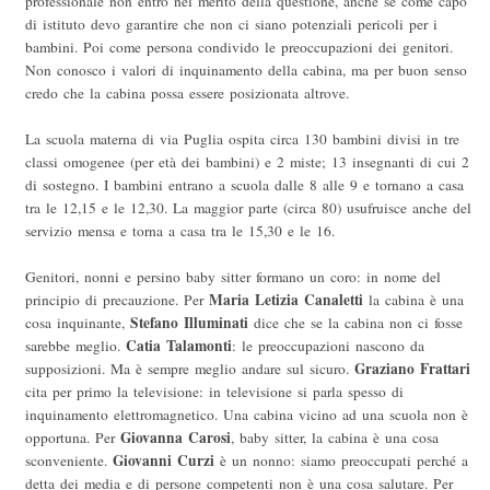
professionale non entro nel merito della questione, anche se come capo
di istituto devo garantire che non ci siano potenziali pericoli per i
bambini. Poi come persona condivido le preoccupazioni dei genitori.
Non conosco i valori di inquinamento della cabina, ma per buon senso
credo che la cabina possa essere posizionata altrove.
La scuola materna di via Puglia ospita circa 130 bambini divisi in tre
classi omogenee (per età dei bambini) e 2 miste; 13 insegnanti di cui 2
di sostegno. I bambini entrano a scuola dalle 8 alle 9 e tornano a casa
tra le 12,15 e le 12,30. La maggior parte (circa 80) usufruisce anche del
servizio mensa e torna a casa tra le 15,30 e le 16.
Genitori, nonni e persino baby sitter formano un coro: in nome del
Maria Letizia Canaletti
principio di precauzione. Per
la cabina è una
Stefano Illuminati
cosa inquinante,
dice che se la cabina non ci fosse
Catia Talamonti
sarebbe meglio.
: le preoccupazioni nascono da
Graziano Frattari
supposizioni. Ma è sempre meglio andare sul sicuro.
cita per primo la televisione: in televisione si parla spesso di
inquinamento elettromagnetico. Una cabina vicino ad una scuola non è
Giovanna Carosi
opportuna. Per
, baby sitter, la cabina è una cosa
Giovanni Curzi
sconveniente.
è un nonno: siamo preoccupati perché a
detta dei media e di persone competenti non è una cosa salutare. Per