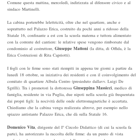
Comune questa mattina, mercoledì, indirizzata al difensore civico e al
sindaco Martinelli.
La cabina porterebbe lelettricità, oltre che nel quartiere, anche e
soprattutto nel Palazzo Erica, costruito da pochi anni a ridosso della
Statale 16, confinante a est con la scuola materna e tuttora alimentato
con la corrente del cantiere: le relative spese vengono rimborsate dal
Giuseppe Mattoni
condominio al costruttore,
(la ditta, di Offida, è la
Erica Costruzioni di Rita Capriotti).
I fogli con le firme sono stati riempiti in appena tre giorni a partire da
lunedì 18 ottobre, su iniziativa dei residenti e con il coinvolgimento del
comitato di quartiere Albula Centro (presieduto dallavv. Luigi De
Giuseppina Massicci
Sgrilli). Tra i promotori la dottoressa
, medico di
famiglia, residente in via Puglia, due nipoti nella scuola già frequentata
dai propri figli: la nocività delle onde elettromagnetiche è accertata.
Chiediamo che la cabina venga realizzata altrove, per esempio nello
spiazzo antistante Palazzo Erica, che dà sulla Statale 16.
Domenico Vita
, dirigente del I° Circolo Didattico (di cui la scuola fa
parte), ha autorizzato la raccolta delle firme: da un punto di vista