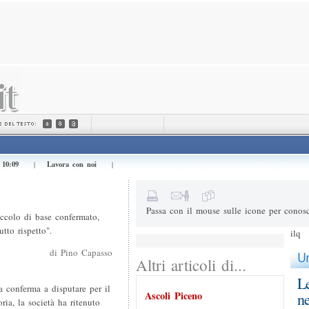
Invialo a (e-mail) *
Il tuo nome *
Messaggio
10:09
Lavora con noi
e
|
|
4+4=
Risultato della somma
Passa con il mouse sulle icone per conosc
occolo di base confermato,
tto rispetto".
ilq
di Pino Capasso
Altri articoli di...
Le
la conferma a disputare per il
Ascoli Piceno
ne
ia, la società ha ritenuto