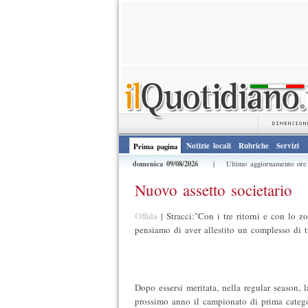
Notizie locali
Rubriche
Servizi
Prima pagina
domenica 09/08/2026
| Ultimo aggiornamento or
Nuovo assetto societario
Offida
|
Stracci:"Con i tre ritorni e con lo z
pensiamo di aver allestito un complesso di tu
Dopo essersi meritata, nella regular season, 
prossimo anno il campionato di prima categor