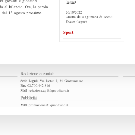
ix giovani e giocatori
(
segue
)
a al bilancio. Ora, la parola
26/10/2022
, dal 13 agosto prossimo.
Giostra della Quintana di Ascoli
Piceno (
segue
)
Sport
Redazione e contatti
Sede Legale
Via Ischia I, 34 Grottammare
Fax
02.700.442.816
2
Mail
redazione.ap@ilquotidiano.it
Pubblicita'
Mail
promozione@ilquotidiano.it