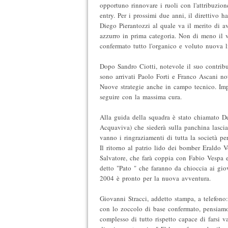
opportuno rinnovare i ruoli con l'attribuzio
entry. Per i prossimi due anni, il direttivo 
Diego Pierantozzi al quale va il merito di av
azzurro in prima categoria. Non di meno il 
confermato tutto l'organico e voluto nuova l
Dopo Sandro Ciotti, notevole il suo contribut
sono arrivati Paolo Forti e Franco Ascani no
Nuove strategie anche in campo tecnico. Imp
seguire con la massima cura.
Alla guida della squadra è stato chiamato D
Acquaviva) che siederà sulla panchina lascia
vanno i ringraziamenti di tutta la società pe
Il ritorno al patrio lido dei bomber Eraldo 
Salvatore, che farà coppia con Fabio Vespa e
detto "Pato " che faranno da chioccia ai giov
2004 è pronto per la nuova avventura.
Giovanni Stracci, addetto stampa, a telefono: 
con lo zoccolo di base confermato, pensiamo 
complesso di tutto rispetto capace di farsi v