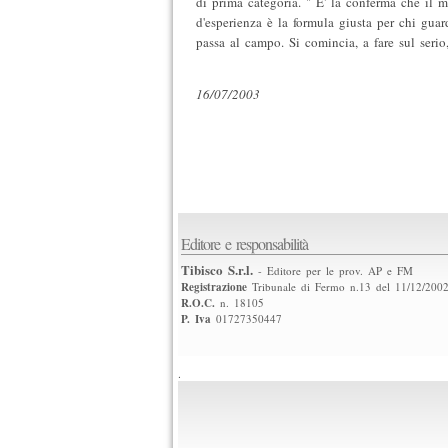
di prima categoria. " E' la conferma che il m
d'esperienza è la formula giusta per chi guard
passa al campo. Si comincia, a fare sul serio
16/07/2003
Editore e responsabilità
Tibisco S.r.l.
- Editore per le prov. AP e FM
Registrazione
Tribunale di Fermo n.13 del 11/12/200
R.O.C.
n. 18105
P. Iva
01727350447
.