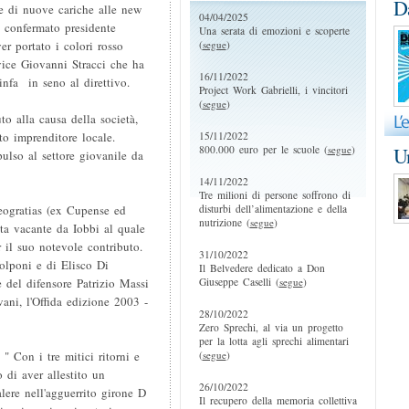
D
ne di nuove cariche alle new
04/04/2025
ha confermato presidente
Una serata di emozioni e scoperte
(
segue
)
er portato i colori rosso
vice Giovanni Stracci che ha
16/11/2022
infa in seno al direttivo.
Project Work Gabrielli, i vincitori
(
segue
)
o alla causa della società,
15/11/2022
to imprenditore locale.
800.000 euro per le scuole (
segue
)
Un
ulso al settore giovanile da
14/11/2022
Tre milioni di persone soffrono di
disturbi dell’alimentazione e della
eogratias (ex Cupense ed
nutrizione (
segue
)
ta vacante da Iobbi al quale
r il suo notevole contributo.
31/10/2022
Volponi e di Elisco Di
Il Belvedere dedicato a Don
Giuseppe Caselli (
segue
)
 del difensore Patrizio Massi
ani, l'Offida edizione 2003 -
28/10/2022
Zero Sprechi, al via un progetto
per la lotta agli sprechi alimentari
(
segue
)
" Con i tre mitici ritorni e
di aver allestito un
26/10/2022
alere nell'agguerrito girone D
Il recupero della memoria collettiva