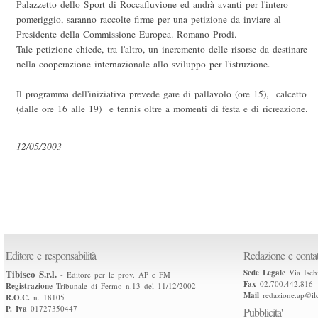
Palazzetto dello Sport di Roccafluvione ed andrà avanti per l'intero
pomeriggio, saranno raccolte firme per una petizione da inviare al
Presidente della Commissione Europea. Romano Prodi.
Tale petizione chiede, tra l'altro, un incremento delle risorse da destinare
nella cooperazione internazionale allo sviluppo per l'istruzione.
Il programma dell'iniziativa prevede gare di pallavolo (ore 15), calcetto
(dalle ore 16 alle 19) e tennis oltre a momenti di festa e di ricreazione.
12/05/2003
Editore e responsabilità
Redazione e contat
Tibisco S.r.l.
Sede Legale
Via Isch
- Editore per le prov. AP e FM
Fax
02.700.442.816
Registrazione
Tribunale di Fermo n.13 del 11/12/2002
Mail
redazione.ap@ilq
R.O.C.
n. 18105
P. Iva
01727350447
Pubblicita'