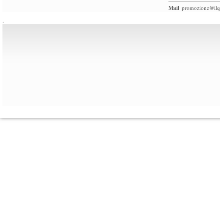
Mail
promozione@ilqu
.