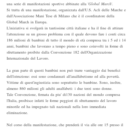
una serie di manifestazioni sportive abbinate alla '
Global March
'.
Si tratta di una manifestazione, organizzata dall'U.S. Acli delle Marche e
dall'Associazione Mani Tese di Milano che è il coordinatore della
Global March in Europa.
L'iniziativa si svolgerà in tantissime città italiane e ha il fine di attirare
l'attenzione su un grosso problema con il quale devono fare i conti circa
186 milioni di bambini di tutto il mondo di età compresa tra i 5 ed i 14
anni, bambini che lavorano a tempo pieno e sono coinvolti in forme di
sfruttamento proibite dalla Convenzione 182 dell'Organizzazione
Internazionale del Lavoro.
La gran parte di questi bambini non può trarre vantaggio dai benefici
dell'istruzione: essi sono condannati all'analfabetismo ed alla povertà.
Vittime di quest'ingiustizia sono soprattutto le bambine. Sono, inoltre,
almeno 860 milioni gli adulti analfabeti: i due terzi sono donne.
Tale Convenzione, firmata da piu' di130 nazioni del mondo compresa
l'Italia, proibisce infatti le forme peggiori di sfruttamento del lavoro
minorile ed ha impegnato tali nazionali nella loro immediata
eliminazione.
Nel corso della manifestazione, che prenderà il via alle ore 15 presso il