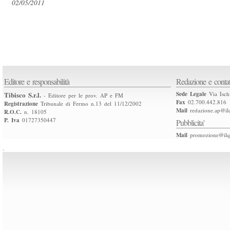
02/05/2011
Editore e responsabilità
Redazione e contat
Tibisco S.r.l.
Sede Legale
Via Isch
- Editore per le prov. AP e FM
Fax
02.700.442.816
Registrazione
Tribunale di Fermo n.13 del 11/12/2002
Mail
redazione.ap@ilq
R.O.C.
n. 18105
P. Iva
01727350447
Pubblicita'
Mail
promozione@ilqu
.