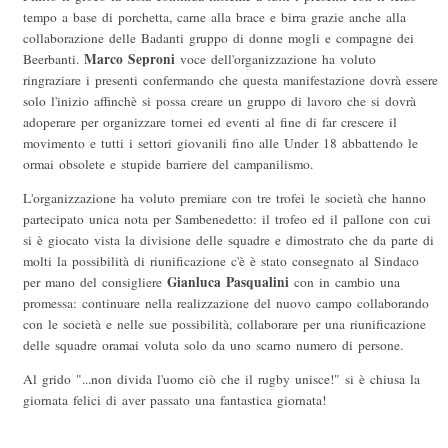
tempo a base di porchetta, carne alla brace e birra grazie anche alla
collaborazione delle Badanti gruppo di donne mogli e compagne dei
Marco Seproni
Beerbanti.
voce dell'organizzazione ha voluto
ringraziare i presenti confermando che questa manifestazione dovrà essere
solo l'inizio affinchè si possa creare un gruppo di lavoro che si dovrà
adoperare per organizzare tornei ed eventi al fine di far crescere il
movimento e tutti i settori giovanili fino alle Under 18 abbattendo le
ormai obsolete e stupide barriere del campanilismo.
L'organizzazione ha voluto premiare con tre trofei le società che hanno
partecipato unica nota per Sambenedetto: il trofeo ed il pallone con cui
si è giocato vista la divisione delle squadre e dimostrato che da parte di
molti la possibilità di riunificazione c'è è stato consegnato al Sindaco
Gianluca Pasqualini
per mano del consigliere
con in cambio una
promessa: continuare nella realizzazione del nuovo campo collaborando
con le società e nelle sue possibilità, collaborare per una riunificazione
delle squadre oramai voluta solo da uno scarno numero di persone.
Al grido "...non divida l'uomo ciò che il rugby unisce!" si è chiusa la
giornata felici di aver passato una fantastica giornata!