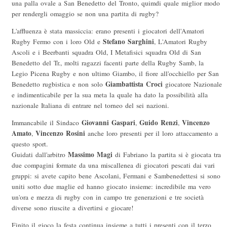
una palla ovale a San Benedetto del Tronto, quimdi quale miglior modo
per rendergli omaggio se non una partita di rugby?
L'affluenza è stata massiccia: erano presenti i giocatori dell'Amatori
Stefano Sarghini
Rugby Fermo con i loro Old e
, L'Amatori Rugby
Ascoli e i Beerbanti squadra Old, I Metafisici squadra Old di San
Benedetto del Tr., molti ragazzi facenti parte della Rugby Samb, la
Legio Picena Rugby e non ultimo Giambo, il fiore all'occhiello per San
Giambattista Croci
Benedetto rugbistica e non solo
giocatore Nazionale
e indimenticabile per la sua meta la quale ha dato la possibilità alla
nazionale Italiana di entrare nel torneo del sei nazioni.
Giovanni Gaspari
Guido Renzi
Vincenzo
Immancabile il Sindaco
,
,
Amato
Vincenzo Rosini
,
anche loro presenti per il loro attaccamento a
questo sport.
Massimo Magi
Guidati dall'arbitro
di Fabriano la partita si è giocata tra
due compagini formate da una miscallenea di giocatori pescati dai vari
gruppi: si avete capito bene Ascolani, Fermani e Sambenedettesi si sono
uniti sotto due maglie ed hanno giocato insieme: incredibile ma vero
un'ora e mezza di rugby con in campo tre generazioni e tre società
diverse sono riuscite a divertirsi e giocare!
Finito il gioco la festa continua insieme a tutti i presenti con il terzo