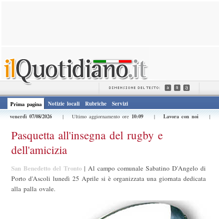
Notizie locali
Rubriche
Servizi
Prima pagina
venerdì 07/08/2026
10:09
Lavora con noi
| Ultimo aggiornamento ore
|
|
Pasquetta all'insegna del rugby e
dell'amicizia
San Benedetto del Tronto
|
Al campo comunale Sabatino D'Angelo di
Porto d'Ascoli lunedì 25 Aprile si è organizzata una giornata dedicata
alla palla ovale.