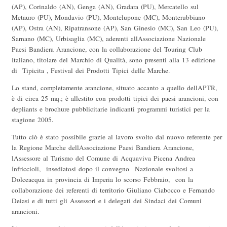
(AP), Corinaldo (AN), Genga (AN), Gradara (PU), Mercatello sul
Metauro (PU), Mondavio (PU), Montelupone (MC), Monterubbiano
(AP), Ostra (AN), Ripatransone (AP), San Ginesio (MC), San Leo (PU),
Sarnano (MC), Urbisaglia (MC), aderenti allAssociazione Nazionale
Paesi Bandiera Arancione, con la collaborazione del Touring Club
Italiano, titolare del Marchio di Qualità, sono presenti alla 13 edizione
di  Tipicita , Festival dei Prodotti Tipici delle Marche.
Lo stand, completamente arancione, situato accanto a quello dellAPTR,
è di circa 25 mq.; è allestito con prodotti tipici dei paesi arancioni, con
depliants e brochure pubblicitarie indicanti programmi turistici per la
stagione 2005.
Tutto ciò è stato possibile grazie al lavoro svolto dal nuovo referente per
la Regione Marche dellAssociazione Paesi Bandiera Arancione,
lAssessore al Turismo del Comune di Acquaviva Picena Andrea
Infriccioli, insediatosi dopo il convegno Nazionale svoltosi a
Dolceacqua in provincia di Imperia lo scorso Febbraio, con la
collaborazione dei referenti di territorio Giuliano Ciabocco e Fernando
Deiasi e di tutti gli Assessori e i delegati dei Sindaci dei Comuni
arancioni.