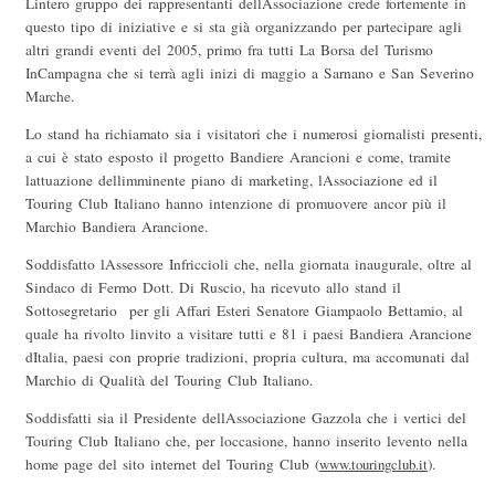
Lintero gruppo dei rappresentanti dellAssociazione crede fortemente in
questo tipo di iniziative e si sta già organizzando per partecipare agli
altri grandi eventi del 2005, primo fra tutti La Borsa del Turismo
InCampagna che si terrà agli inizi di maggio a Sarnano e San Severino
Marche.
Lo stand ha richiamato sia i visitatori che i numerosi giornalisti presenti,
a cui è stato esposto il progetto Bandiere Arancioni e come, tramite
lattuazione dellimminente piano di marketing, lAssociazione ed il
Touring Club Italiano hanno intenzione di promuovere ancor più il
Marchio Bandiera Arancione.
Soddisfatto lAssessore Infriccioli che, nella giornata inaugurale, oltre al
Sindaco di Fermo Dott. Di Ruscio, ha ricevuto allo stand il
Sottosegretario per gli Affari Esteri Senatore Giampaolo Bettamio, al
quale ha rivolto linvito a visitare tutti e 81 i paesi Bandiera Arancione
dItalia, paesi con proprie tradizioni, propria cultura, ma accomunati dal
Marchio di Qualità del Touring Club Italiano.
Soddisfatti sia il Presidente dellAssociazione Gazzola che i vertici del
Touring Club Italiano che, per loccasione, hanno inserito levento nella
home page del sito internet del Touring Club (
www.touringclub.it
).