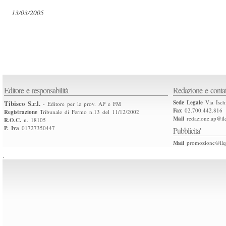
13/03/2005
Editore e responsabilità
Redazione e contat
Tibisco S.r.l.
Sede Legale
Via Isch
- Editore per le prov. AP e FM
Fax
02.700.442.816
Registrazione
Tribunale di Fermo n.13 del 11/12/2002
Mail
redazione.ap@ilq
R.O.C.
n. 18105
P. Iva
01727350447
Pubblicita'
Mail
promozione@ilqu
.