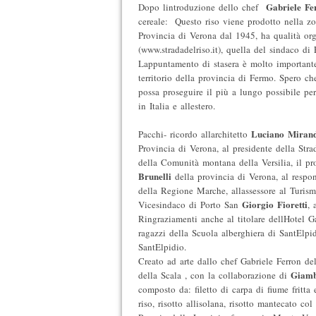
Gabriele Fe
Dopo lintroduzione dello chef
cereale:  Questo riso viene prodotto nella 
Provincia di Verona dal 1945, ha qualità orga
(www.stradadelriso.it), quella del sindaco di
Lappuntamento di stasera è molto important
territorio della provincia di Fermo. Spero ch
possa proseguire il più a lungo possibile pe
in Italia e allestero.
Luciano Miran
Pacchi- ricordo allarchitetto
Provincia di Verona, al presidente della Stra
della Comunità montana della Versilia, il pr
Brunelli
della provincia di Verona, al respo
della Regione Marche, allassessore al Turism
Giorgio Fioretti
Vicesindaco di Porto San
, 
Ringraziamenti anche al titolare dellHotel 
ragazzi della Scuola alberghiera di SantElp
SantElpidio.
Creato ad arte dallo chef Gabriele Ferron del
Giamb
della Scala , con la collaborazione di
composto da: filetto di carpa di fiume fritta
riso, risotto allisolana, risotto mantecato co