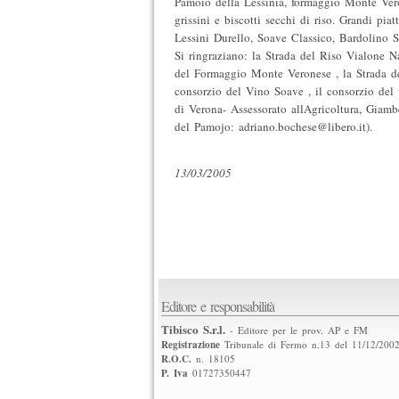
Pamoio della Lessinia, formaggio Monte Veron
grissini e biscotti secchi di riso. Grandi pia
Lessini Durello, Soave Classico, Bardolino 
Si ringraziano: la Strada del Riso Vialone N
del Formaggio Monte Veronese , la Strada de
consorzio del Vino Soave , il consorzio del 
di Verona- Assessorato allAgricoltura, Giamb
del Pamojo: adriano.bochese@libero.it).
13/03/2005
Editore e responsabilità
Tibisco S.r.l.
- Editore per le prov. AP e FM
Registrazione
Tribunale di Fermo n.13 del 11/12/200
R.O.C.
n. 18105
P. Iva
01727350447