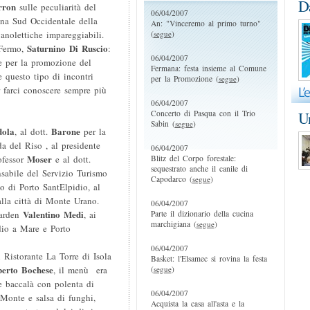
D
rron
sulle peculiarità del
06/04/2007
zona Sud Occidentale della
An: "Vinceremo al primo turno"
(
segue
)
nolettiche impareggiabili.
Saturnino Di Ruscio
 Fermo,
:
06/04/2007
e per la promozione del
Fermana: festa insieme al Comune
e questo tipo di incontri
per la Promozione (
segue
)
r farci conoscere sempre più
06/04/2007
Concerto di Pasqua con il Trio
Un
Sabin (
segue
)
dola
Barone
, al dott.
per la
da del Riso , al presidente
06/04/2007
Moser
Blitz del Corpo forestale:
ofessor
e al dott.
sequestrato anche il canile di
nsabile del Servizio Turismo
Capodarco (
segue
)
o di Porto SantElpidio, al
alla città di Monte Urano.
06/04/2007
Valentino Medi
Parte il dizionario della cucina
Garden
, ai
marchigiana (
segue
)
idio a Mare e Porto
06/04/2007
 Ristorante La Torre di Isola
Basket: l'Elsamec si rovina la festa
erto Bochese
(
segue
)
, il menù era
 e baccalà con polenta di
06/04/2007
l Monte e salsa di funghi,
Acquista la casa all'asta e la