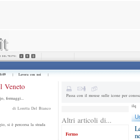
Invialo a (e-mail) *
Il tuo nome *
Messaggio
0:09
Lavora con noi
|
|
3+1=
Risultato della somma
el Veneto
Passa con il mouse sulle icone per conosc
, formaggi...
ilq
di Loretta Del Bianco
Altri articoli di...
o, si è percorsa la strada
Le
Fermo
ne