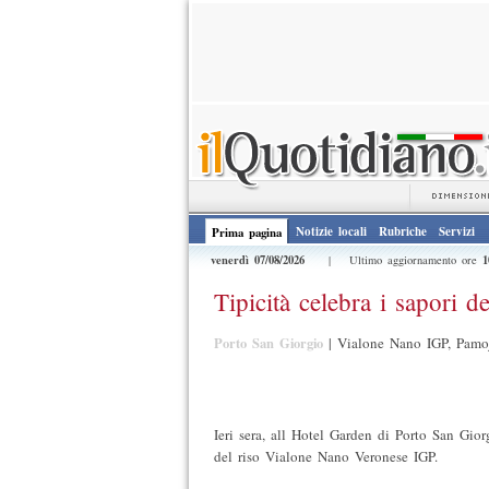
Notizie locali
Rubriche
Servizi
Prima pagina
venerdì 07/08/2026
1
| Ultimo aggiornamento ore
Tipicità celebra i sapori d
Porto San Giorgio
|
Vialone Nano IGP, Pamojo
Ieri sera, all Hotel Garden di Porto San Giorgi
del riso Vialone Nano Veronese IGP.