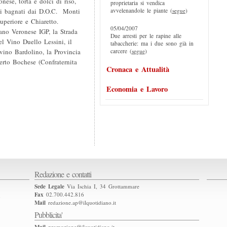
ese, torta e dolci di riso,
proprietaria si vendica
avvelenandole le piante (
segue
)
tti bagnati dai D.O.C. Monti
Superiore e Chiaretto.
05/04/2007
ano Veronese IGP, la Strada
Due arresti per le rapine alle
l Vino Duello Lessini, il
tabaccherie: ma i due sono già in
carcere (
segue
)
vino Bardolino, la Provincia
erto Bochese (Confraternita
Cronaca e Attualità
Economia e Lavoro
Redazione e contatti
Sede Legale
Via Ischia I, 34 Grottammare
Fax
02.700.442.816
2
Mail
redazione.ap@ilquotidiano.it
Pubblicita'
promozione@ilquotidiano.it