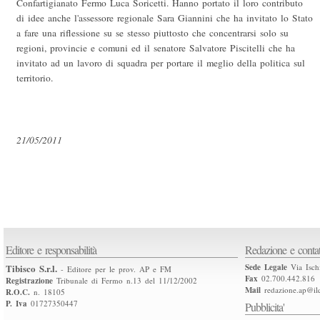
Confartigianato Fermo Luca Soricetti. Hanno portato il loro contributo
di idee anche l'assessore regionale Sara Giannini che ha invitato lo Stato
a fare una riflessione su se stesso piuttosto che concentrarsi solo su
regioni, provincie e comuni ed il senatore Salvatore Piscitelli che ha
invitato ad un lavoro di squadra per portare il meglio della politica sul
territorio.
21/05/2011
Editore e responsabilità
Redazione e contat
Tibisco S.r.l.
Sede Legale
Via Isch
- Editore per le prov. AP e FM
Fax
02.700.442.816
Registrazione
Tribunale di Fermo n.13 del 11/12/2002
Mail
redazione.ap@ilq
R.O.C.
n. 18105
P. Iva
01727350447
Pubblicita'