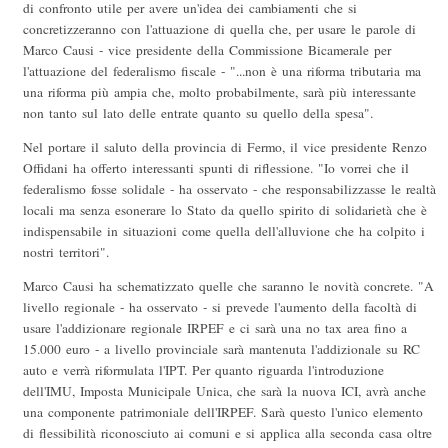
di confronto utile per avere un'idea dei cambiamenti che si
concretizzeranno con l'attuazione di quella che, per usare le parole di
Marco Causi - vice presidente della Commissione Bicamerale per
l'attuazione del federalismo fiscale - "...non è una riforma tributaria ma
una riforma più ampia che, molto probabilmente, sarà più interessante
non tanto sul lato delle entrate quanto su quello della spesa".
Nel portare il saluto della provincia di Fermo, il vice presidente Renzo
Offidani ha offerto interessanti spunti di riflessione. "Io vorrei che il
federalismo fosse solidale - ha osservato - che responsabilizzasse le realtà
locali ma senza esonerare lo Stato da quello spirito di solidarietà che è
indispensabile in situazioni come quella dell'alluvione che ha colpito i
nostri territori".
Marco Causi ha schematizzato quelle che saranno le novità concrete. "A
livello regionale - ha osservato - si prevede l'aumento della facoltà di
usare l'addizionare regionale IRPEF e ci sarà una no tax area fino a
15.000 euro - a livello provinciale sarà mantenuta l'addizionale su RC
auto e verrà riformulata l'IPT. Per quanto riguarda l'introduzione
dell'IMU, Imposta Municipale Unica, che sarà la nuova ICI, avrà anche
una componente patrimoniale dell'IRPEF. Sarà questo l'unico elemento
di flessibilità riconosciuto ai comuni e si applica alla seconda casa oltre