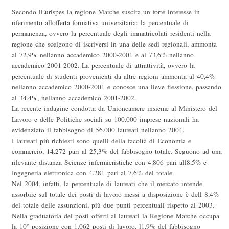
Secondo lEurispes la regione Marche suscita un forte interesse in
riferimento allofferta formativa universitaria: la percentuale di
permanenza, ovvero la percentuale degli immatricolati residenti nella
regione che scelgono di iscriversi in una delle sedi regionali, ammonta
al 72,9% nellanno accademico 2000-2001 e al 73,6% nellanno
accademico 2001-2002. La percentuale di attrattività, ovvero la
percentuale di studenti provenienti da altre regioni ammonta al 40,4%
nellanno accademico 2000-2001 e conosce una lieve flessione, passando
al 34,4%, nellanno accademico 2001-2002.
La recente indagine condotta da Unioncamere insieme al Ministero del
Lavoro e delle Politiche sociali su 100.000 imprese nazionali ha
evidenziato il fabbisogno di 56.000 laureati nellanno 2004.
I laureati più richiesti sono quelli della facoltà di Economia e
commercio, 14.272 pari al 25,3% del fabbisogno totale. Seguono ad una
rilevante distanza Scienze infermieristiche con 4.806 pari all8,5% e
Ingegneria elettronica con 4.281 pari al 7,6% del totale.
Nel 2004, infatti, la percentuale di laureati che il mercato intende
assorbire sul totale dei posti di lavoro messi a disposizione è dell 8,4%
del totale delle assunzioni, più due punti percentuali rispetto al 2003.
Nella graduatoria dei posti offerti ai laureati la Regione Marche occupa
la 10° posizione con 1.062 posti di lavoro, l1,9% del fabbisogno