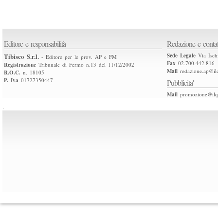
Editore e responsabilità
Redazione e contat
Tibisco S.r.l.
Sede Legale
Via Isch
- Editore per le prov. AP e FM
Fax
02.700.442.816
Registrazione
Tribunale di Fermo n.13 del 11/12/2002
Mail
redazione.ap@ilq
R.O.C.
n. 18105
P. Iva
01727350447
Pubblicita'
Mail
promozione@ilqu
.