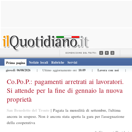
Notizie locali
Rubriche
Servizi
Prima pagina
giovedì 06/08/2026
10:09
Lavora con noi
| Ultimo aggiornamento ore
|
|
Co.Po.P.: pagamenti arretrati ai lavoratori.
Si attende per la fine di gennaio la nuova
proprietà
San Benedetto del Tronto
|
Pagata la mensilità di settembre, l'ultima
ancora in sospeso. Non è ancora stata aperta la gara per l'assegnazione
della cooperativa