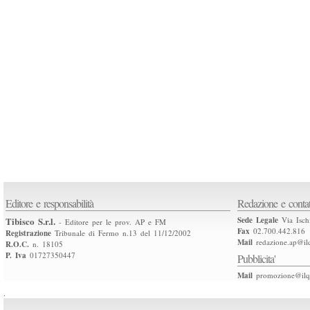
Editore e responsabilità
Redazione e contat
Tibisco S.r.l.
Sede Legale
Via Isch
- Editore per le prov. AP e FM
Fax
02.700.442.816
Registrazione
Tribunale di Fermo n.13 del 11/12/2002
Mail
redazione.ap@ilq
R.O.C.
n. 18105
P. Iva
01727350447
Pubblicita'
Mail
promozione@ilqu
.