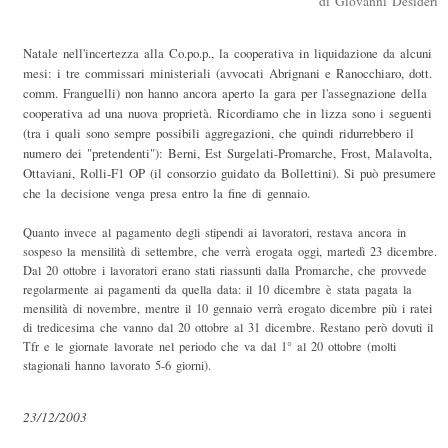
di Giovanni Desideri
Natale nell'incertezza alla Co.po.p., la cooperativa in liquidazione da alcuni
mesi: i tre commissari ministeriali (avvocati Abrignani e Ranocchiaro, dott.
comm. Franguelli) non hanno ancora aperto la gara per l'assegnazione della
cooperativa ad una nuova proprietà. Ricordiamo che in lizza sono i seguenti
(tra i quali sono sempre possibili aggregazioni, che quindi ridurrebbero il
numero dei "pretendenti"): Berni, Est Surgelati-Promarche, Frost, Malavolta,
Ottaviani, Rolli-F1 OP (il consorzio guidato da Bollettini). Si può presumere
che la decisione venga presa entro la fine di gennaio.
Quanto invece al pagamento degli stipendi ai lavoratori, restava ancora in
sospeso la mensilità di settembre, che verrà erogata oggi, martedì 23 dicembre.
Dal 20 ottobre i lavoratori erano stati riassunti dalla Promarche, che provvede
regolarmente ai pagamenti da quella data: il 10 dicembre è stata pagata la
mensilità di novembre, mentre il 10 gennaio verrà erogato dicembre più i ratei
di tredicesima che vanno dal 20 ottobre al 31 dicembre. Restano però dovuti il
Tfr e le giornate lavorate nel periodo che va dal 1° al 20 ottobre (molti
stagionali hanno lavorato 5-6 giorni).
23/12/2003