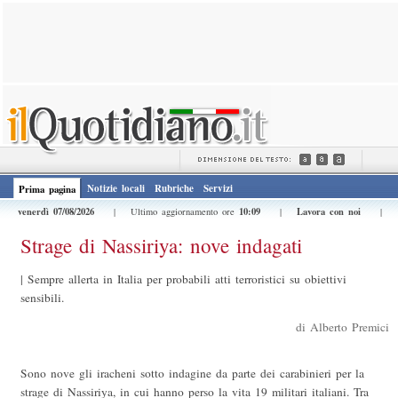
Notizie locali
Rubriche
Servizi
Prima pagina
venerdì 07/08/2026
10:09
Lavora con noi
| Ultimo aggiornamento ore
|
|
Strage di Nassiriya: nove indagati
|
Sempre allerta in Italia per probabili atti terroristici su obiettivi
sensibili.
di Alberto Premici
Sono nove gli iracheni sotto indagine da parte dei carabinieri per la
strage di Nassiriya, in cui hanno perso la vita 19 militari italiani. Tra