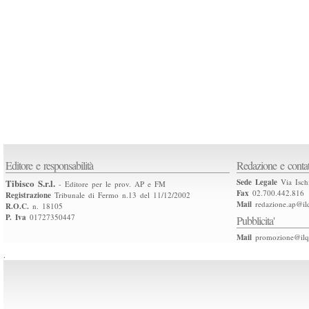
Editore e responsabilità
Redazione e contat
Tibisco S.r.l.
Sede Legale
Via Isch
- Editore per le prov. AP e FM
Fax
02.700.442.816
Registrazione
Tribunale di Fermo n.13 del 11/12/2002
Mail
redazione.ap@ilq
R.O.C.
n. 18105
P. Iva
01727350447
Pubblicita'
Mail
promozione@ilqu
.