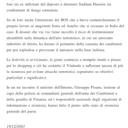
loro sia ex miliziani del deposto e detenuto Saddam Hussein sia
combattenti di frange estremiste.
Su di loro anche l'attenzione dei ROS che a breve comunicheranno il
proprio lavoro ai magistrati Ionta ed Amelio che si occuano in Italia del
caso. Il dossier che via via viene raccolto è ricco di testimonianze
attendibili sulla dinamica dell'atto terroristico, in cui un autocarro
imbottito di tritolo, ha forzato il perimetro della caserma dei carabinieri
per poi esplodese e provocare il massacro nella base italiana.
Le festività si avvicinano, la gente comincia a riempire strade e piazze
per lo shopping e ciò ha costretto il Viminale a rafforzare ancora di più
la sicurezza per evitare attacchi terroristici, soprattutto su obiettivi
particolari e significativi.
In un un incontro il ministro dell'Interno, Giuseppe Pisanu, insieme al
capo della polizia ai comandanti generali dell'arma dei Carabinieri e
della guardia di Finanza, ed i responsabili nazionali degli organismi di
informazione e sicurezza, hanno fatto il punto sullo stato di sicurezza
generale del paese.
19/12/2003