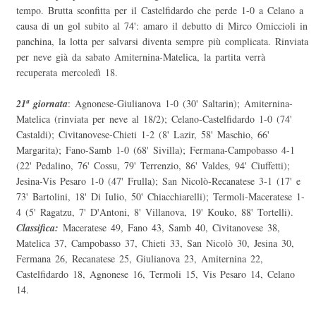
tempo. Brutta sconfitta per il Castelfidardo che perde 1-0 a Celano a
causa di un gol subito al 74': amaro il debutto di Mirco Omiccioli in
panchina, la lotta per salvarsi diventa sempre più complicata. Rinviata
per neve già da sabato Amiternina-Matelica, la partita verrà
recuperata mercoledì 18.
21ª giornata
: Agnonese-Giulianova 1-0 (30' Saltarin); Amiternina-
Matelica (rinviata per neve al 18/2); Celano-Castelfidardo 1-0 (74'
Castaldi); Civitanovese-Chieti 1-2 (8' Lazir, 58' Maschio, 66'
Margarita); Fano-Samb 1-0 (68' Sivilla); Fermana-Campobasso 4-1
(22' Pedalino, 76' Cossu, 79' Terrenzio, 86' Valdes, 94' Ciuffetti);
Jesina-Vis Pesaro 1-0 (47' Frulla); San Nicolò-Recanatese 3-1 (17' e
73' Bartolini, 18' Di Iulio, 50' Chiacchiarelli); Termoli-Maceratese 1-
4 (5' Ragatzu, 7' D'Antoni, 8' Villanova, 19' Kouko, 88' Tortelli).
Classifica:
Maceratese 49, Fano 43, Samb 40, Civitanovese 38,
Matelica 37, Campobasso 37, Chieti 33, San Nicolò 30, Jesina 30,
Fermana 26, Recanatese 25, Giulianova 23, Amiternina 22,
Castelfidardo 18, Agnonese 16, Termoli 15, Vis Pesaro 14, Celano
14.