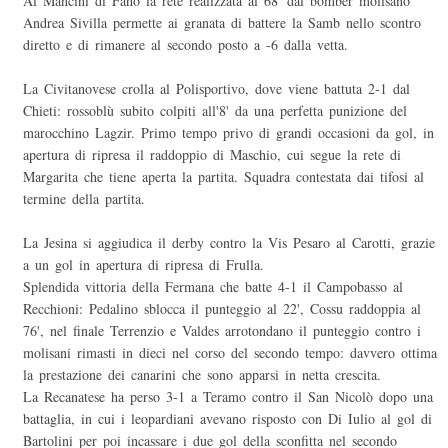
Al Mancini di Fano la rete realizzata al 68' dal bomber molisano
Andrea Sivilla permette ai granata di battere la Samb nello scontro
diretto e di rimanere al secondo posto a -6 dalla vetta.
La Civitanovese crolla al Polisportivo, dove viene battuta 2-1 dal
Chieti: rossoblù subito colpiti all'8' da una perfetta punizione del
marocchino Lagzir. Primo tempo privo di grandi occasioni da gol, in
apertura di ripresa il raddoppio di Maschio, cui segue la rete di
Margarita che tiene aperta la partita. Squadra contestata dai tifosi al
termine della partita.
La Jesina si aggiudica il derby contro la Vis Pesaro al Carotti, grazie
a un gol in apertura di ripresa di Frulla.
Splendida vittoria della Fermana che batte 4-1 il Campobasso al
Recchioni: Pedalino sblocca il punteggio al 22', Cossu raddoppia al
76', nel finale Terrenzio e Valdes arrotondano il punteggio contro i
molisani rimasti in dieci nel corso del secondo tempo: davvero ottima
la prestazione dei canarini che sono apparsi in netta crescita.
La Recanatese ha perso 3-1 a Teramo contro il San Nicolò dopo una
battaglia, in cui i leopardiani avevano risposto con Di Iulio al gol di
Bartolini per poi incassare i due gol della sconfitta nel secondo