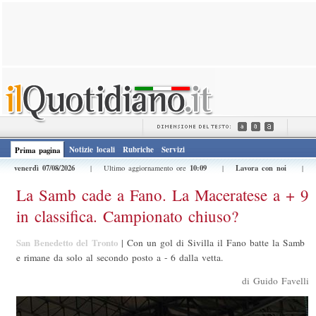
Notizie locali
Rubriche
Servizi
Prima pagina
venerdì 07/08/2026
10:09
Lavora con noi
| Ultimo aggiornamento ore
|
|
La Samb cade a Fano. La Maceratese a + 9
in classifica. Campionato chiuso?
San Benedetto del Tronto
|
Con un gol di Sivilla il Fano batte la Samb
e rimane da solo al secondo posto a - 6 dalla vetta.
di Guido Favelli