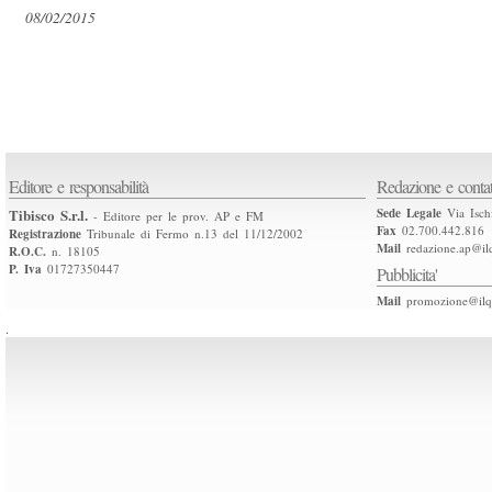
08/02/2015
Editore e responsabilità
Redazione e contat
Tibisco S.r.l.
Sede Legale
Via Isch
- Editore per le prov. AP e FM
Fax
02.700.442.816
Registrazione
Tribunale di Fermo n.13 del 11/12/2002
Mail
redazione.ap@ilq
R.O.C.
n. 18105
P. Iva
01727350447
Pubblicita'
Mail
promozione@ilqu
.