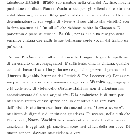
Damien Jurado
talentuoso
, suo mentore nella città del Pacifico, nonché
Naomi Wachira
produttore del disco,
recupera gli stilemi del canto afro
Burn me
e del blues originale in "
" cantata a cappella col coro. Urla con
determinazione la sua voglia di vivere e il suo diritto alla visibilità con
I'm alive
la forte apertura di "
" che richiama subito la Chapman. E'
Be Ok
portentosa e piena di stile in "
", per la quale ha bisogno della
semplice chitarra che esalti le sue bellissime corde vocali dal timbro un
po' scuro.
Naomi Wachira
"
" è un album che non ha bisogno di grandi orpelli né
di un esercito di accompagnatori. E' sufficiente, oltra la chitarra, qualche
Evan Flory-Barnes
cenno di basso (
) e qualche sprazzo di percussioni
Darren Reynolds
(
, batterista dei Patrick & The Locomotive). Per essere
Wachira
sempre coerente con la sua immensa eleganza la
aggiunge qua
Natalie Hall
e là delle note di violoncello (
) ma non si allontana mai
eccessivamente dalle sue origini afro. E la produzione fa di tutto per
mantenere intatto questo spirito che, in definitiva è la vera forza
I am a woman
dell'artista. E che forza esce fuori da canzoni come "
",
manifesto di dignità e di intrinseca grandezza. Di recente, nella città che
Naomi Wachira
l'ha accolta,
ha ricevuto ufficialmente la cittadinanza
americana. E oggi tutti gli americani sono fieri di lei, della sua voce. Di
queste canzoni davvero meravigliose e vere.