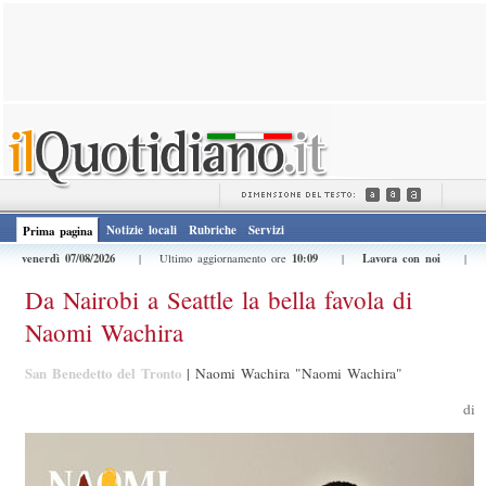
Notizie locali
Rubriche
Servizi
Prima pagina
venerdì 07/08/2026
10:09
Lavora con noi
| Ultimo aggiornamento ore
|
|
Da Nairobi a Seattle la bella favola di
Naomi Wachira
San Benedetto del Tronto
|
Naomi Wachira "Naomi Wachira"
di