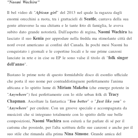
"Naomi Wachira"
African girl
Il bel video di "
" del 2013 nel quale la ragazza dagli
Seattle
enormi orecchini a ruota, tra i grattacieli di
, cantava della sua
gente attraverso la sua chitarra e le tante foto di famiglia, le aveva
Naomi Wachira
subito dato grande notorietà. Dall'aspetto di regina,
ha
Kenia
lasciato il suo
per approdare nella fredda ma stimolante città del
nord ovest americano ai confini del Canada. In pochi mesi Naomi ha
conquistato i giornali e le copertine locali e le sue prime canzoni
folk singer
lanciate in rete e in cise su EP le sono valse il titolo di "
dell'anno
".
Bastano le prime note di questo formidabile disco di esordio ufficiale
che porta il suo nome per contraddistinguere perfettamente l'anima
Miriam Makeba
africana e lo spirito lume di
(che emerge potente in
Anywhere
Tracy
"
") fusi perfettamente con lo stile urban folk di
Chapman
You better
Just like you
. Ascoltare la fantastica "
" o "
" o
Anywhere
"
" per credere. Con un groove speciale e accompagnata da
musicisti che si integrano totalmente con lo spirito delle sue belle
Naomi Wachira
composizioni,
non esiterà a far parlare di sé per il
carisma che possiede, per l'alta scrittura delle sue canzoni e anche per il
Nina Simone
suo stile che rimanda alla prima
. Grande amica del