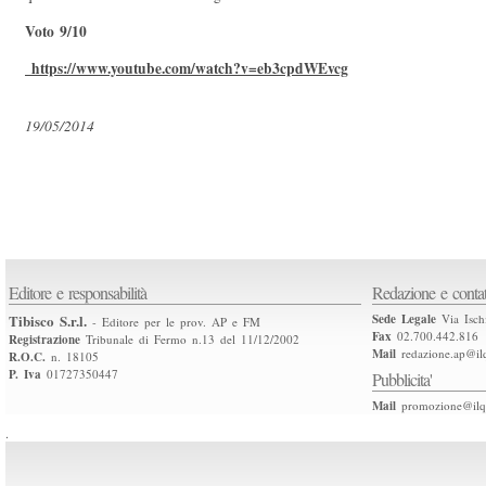
Voto 9/10
https://www.youtube.com/watch?v=eb3cpdWEvcg
19/05/2014
Editore e responsabilità
Redazione e contat
Tibisco S.r.l.
Sede Legale
Via Isch
- Editore per le prov. AP e FM
Fax
02.700.442.816
Registrazione
Tribunale di Fermo n.13 del 11/12/2002
Mail
redazione.ap@ilq
R.O.C.
n. 18105
P. Iva
01727350447
Pubblicita'
Mail
promozione@ilqu
.