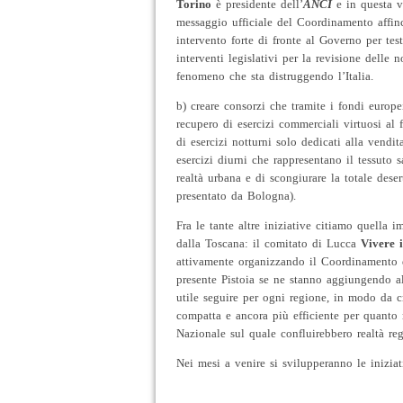
Torino
è presidente dell’
ANCI
e in questa ve
messaggio ufficiale del Coordinamento affin
intervento forte di fronte al Governo per tes
interventi legislativi per la revisione delle 
fenomeno che sta distruggendo l’Italia.
b) creare consorzi che tramite i fondi europe
recupero di esercizi commerciali virtuosi al f
di esercizi notturni solo dedicati alla vendit
esercizi diurni che rappresentano il tessuto
realtà urbana e di scongiurare la totale deser
presentato da Bologna).
Fra le tante altre iniziative citiamo quella 
dalla Toscana: il comitato di Lucca
Vivere i
attivamente organizzando il Coordinamento d
presente Pistoia se ne stanno aggiungendo al
utile seguire per ogni regione, in modo da c
compatta e ancora più efficiente per quanto
Nazionale sul quale confluirebbero realtà reg
Nei mesi a venire si svilupperanno le inizi