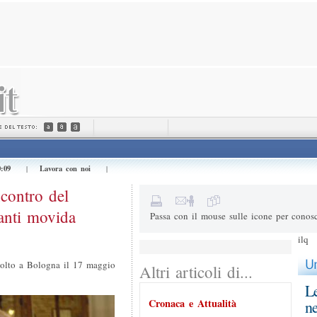
Invialo a (e-mail) *
Il tuo nome *
Messaggio
0:09
Lavora con noi
|
|
3+1=
Risultato della somma
contro del
anti movida
Passa con il mouse sulle icone per conosc
ilq
svolto a Bologna il 17 maggio
Altri articoli di...
Le
Cronaca e Attualità
ne