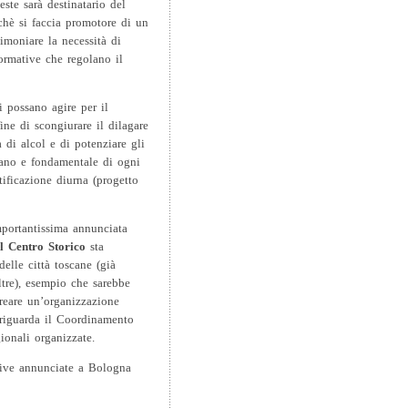
ste sarà destinatario del
chè si faccia promotore di un
timoniare la necessità di
normative che regolano il
i possano agire per il
ine di scongiurare il dilagare
a di alcol e di potenziare gli
 sano e fondamentale di ogni
tificazione diurna (progetto
importantissima annunciata
l Centro Storico
sta
elle città toscane (già
tre), esempio che sarebbe
reare un’organizzazione
 riguarda il Coordinamento
ionali organizzate.
ative annunciate a Bologna