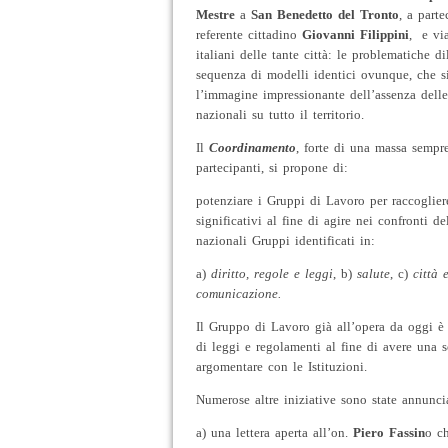
Mestre
a
San Benedetto del Tronto
, a parte
referente cittadino
Giovanni Filippini
, e via
italiani delle tante città: le problematiche d
sequenza di modelli identici ovunque, che si
l’immagine impressionante dell’assenza delle 
nazionali su tutto il territorio.
Il
Coordinamento
, forte di una massa sempre
partecipanti, si propone di:
potenziare i Gruppi di Lavoro per raccoglier
significativi al fine di agire nei confronti del
nazionali Gruppi identificati in:
a)
diritto, regole e leggi
, b)
salute
, c)
città 
comunicazione.
Il Gruppo di Lavoro già all’opera da oggi è
di leggi e regolamenti al fine di avere una s
argomentare con le Istituzioni.
Numerose altre iniziative sono state annunci
a) una lettera aperta all’on.
Piero Fassin
o ch