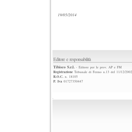
19/05/2014
Editore e responsabilità
Tibisco S.r.l.
- Editore per le prov. AP e FM
Registrazione
Tribunale di Fermo n.13 del 11/12/200
R.O.C.
n. 18105
P. Iva
01727350447
.