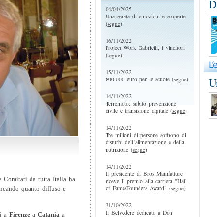
D
04/04/2025
Una serata di emozioni e scoperte
(
segue
)
16/11/2022
Project Work Gabrielli, i vincitori
(
segue
)
15/11/2022
800.000 euro per le scuole (
segue
)
Un
14/11/2022
Terremoto: subito prevenzione
civile e transizione digitale (
segue
)
14/11/2022
Tre milioni di persone soffrono di
disturbi dell’alimentazione e della
nutrizione (
segue
)
14/11/2022
Il presidente di Bros Manifatture
 Comitati da tutta Italia ha
riceve il premio alla carriera "Hall
of Fame/Founders Award" (
segue
)
lineando quanto diffuso e
31/10/2022
Il Belvedere dedicato a Don
i
a
Firenze
a
Catania
a