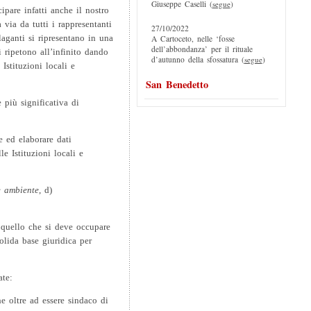
Giuseppe Caselli (
segue
)
cipare infatti anche il nostro
 via da tutti i rappresentanti
27/10/2022
A Cartoceto, nelle ‘fosse
ilaganti si ripresentano in una
dell’abbondanza’ per il rituale
 ripetono all’infinito dando
d’autunno della sfossatura (
segue
)
Istituzioni locali e
San Benedetto
 più significativa di
e ed elaborare dati
le Istituzioni locali e
e ambiente
, d)
 quello che si deve occupare
olida base giuridica per
ate:
e oltre ad essere sindaco di