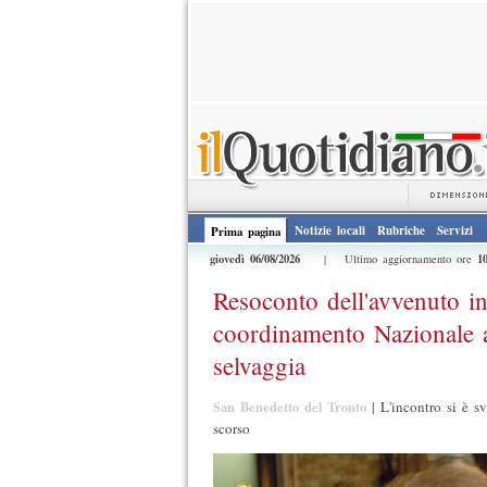
Notizie locali
Rubriche
Servizi
Prima pagina
giovedì 06/08/2026
1
| Ultimo aggiornamento ore
Resoconto dell'avvenuto in
coordinamento Nazionale 
selvaggia
San Benedetto del Tronto
|
L'incontro si è 
scorso