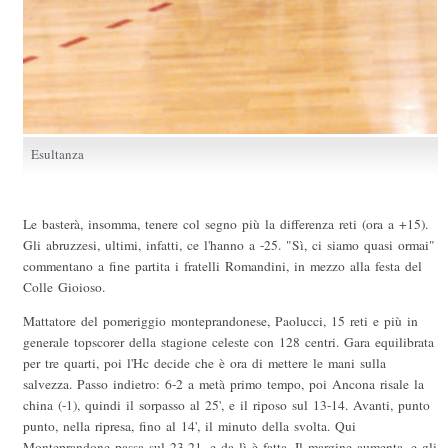
Esultanza
Le basterà, insomma, tenere col segno più la differenza reti (ora a +15).
Gli abruzzesi, ultimi, infatti, ce l'hanno a -25. "Sì, ci siamo quasi ormai"
commentano a fine partita i fratelli Romandini, in mezzo alla festa del
Colle Gioioso.
Mattatore del pomeriggio monteprandonese, Paolucci, 15 reti e più in
generale topscorer della stagione celeste con 128 centri. Gara equilibrata
per tre quarti, poi l'Hc decide che è ora di mettere le mani sulla
salvezza. Passo indietro: 6-2 a metà primo tempo, poi Ancona risale la
china (-1), quindi il sorpasso al 25', e il riposo sul 13-14. Avanti, punto
punto, nella ripresa, fino al 14', il minuto della svolta. Qui
Monteprandone passa sul 23-21, e da lì è fatta. Il margine aumenta, e gli