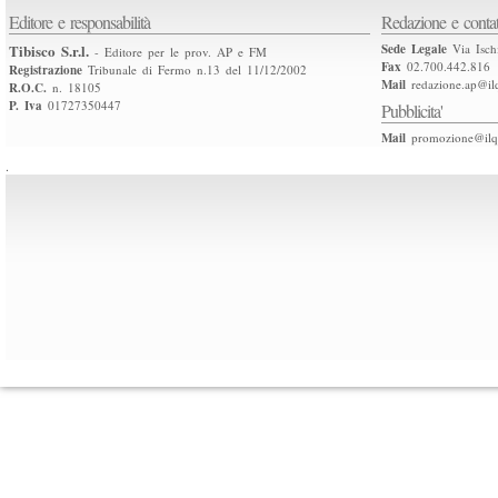
Editore e responsabilità
Redazione e contat
Tibisco S.r.l.
Sede Legale
Via Isch
- Editore per le prov. AP e FM
Fax
02.700.442.816
Registrazione
Tribunale di Fermo n.13 del 11/12/2002
Mail
redazione.ap@ilq
R.O.C.
n. 18105
P. Iva
01727350447
Pubblicita'
Mail
promozione@ilqu
.