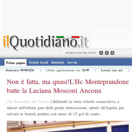
Notizie locali
Rubriche
Servizi
Prima pagina
domenica 09/08/2026
10:09
Lavora con noi
| Ultimo aggiornamento ore
|
Non è fatta, ma quasi!L'Hc Monteprandone
batte la Luciana Mosconi Ancona
San Benedetto del Tronto
|
Infilando la terza vittoria consecutiva, e
adesso nell'ultima gara della poule retrocessione, sabato all'Aquila, per
salvarsi le basterà perdere con meno di 15 gol di scarto.