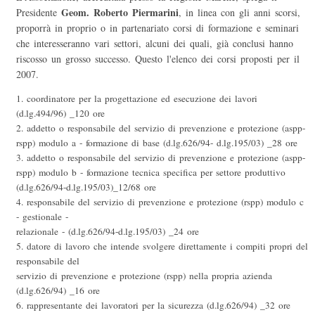
Geom. Roberto Piermarini
Presidente
, in linea con gli anni scorsi,
proporrà in proprio o in partenariato corsi di formazione e seminari
che interesseranno vari settori, alcuni dei quali, già conclusi hanno
riscosso un grosso successo. Questo l'elenco dei corsi proposti per il
2007.
1. coordinatore per la progettazione ed esecuzione dei lavori
(d.lg.494/96) _120 ore
2. addetto o responsabile del servizio di prevenzione e protezione (aspp-
rspp) modulo a - formazione di base (d.lg.626/94- d.lg.195/03) _28 ore
3. addetto o responsabile del servizio di prevenzione e protezione (aspp-
rspp) modulo b - formazione tecnica specifica per settore produttivo
(d.lg.626/94-d.lg.195/03)_12/68 ore
4. responsabile del servizio di prevenzione e protezione (rspp) modulo c
- gestionale -
relazionale - (d.lg.626/94-d.lg.195/03) _24 ore
5. datore di lavoro che intende svolgere direttamente i compiti propri del
responsabile del
servizio di prevenzione e protezione (rspp) nella propria azienda
(d.lg.626/94) _16 ore
6. rappresentante dei lavoratori per la sicurezza (d.lg.626/94) _32 ore