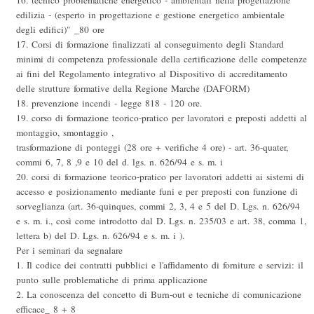
16. tecnico problematiche energetico - ambientali nella progettazione
edilizia - (esperto in progettazione e gestione energetico ambientale
degli edifici)" _80 ore
17. Corsi di formazione finalizzati al conseguimento degli Standard
minimi di competenza professionale della certificazione delle competenze
ai fini del Regolamento integrativo al Dispositivo di accreditamento
delle strutture formative della Regione Marche (DAFORM)
18. prevenzione incendi - legge 818 - 120 ore.
19. corso di formazione teorico-pratico per lavoratori e preposti addetti al
montaggio, smontaggio ,
trasformazione di ponteggi (28 ore + verifiche 4 ore) - art. 36-quater,
commi 6, 7, 8 ,9 e 10 del d. lgs. n. 626/94 e s. m. i
20. corsi di formazione teorico-pratico per lavoratori addetti ai sistemi di
accesso e posizionamento mediante funi e per preposti con funzione di
sorveglianza (art. 36-quinques, commi 2, 3, 4 e 5 del D. Lgs. n. 626/94
e s. m. i., così come introdotto dal D. Lgs. n. 235/03 e art. 38, comma 1,
lettera b) del D. Lgs. n. 626/94 e s. m. i ).
Per i seminari da segnalare
1. Il codice dei contratti pubblici e l'affidamento di forniture e servizi: il
punto sulle problematiche di prima applicazione
2. La conoscenza del concetto di Burn-out e tecniche di comunicazione
efficace_ 8 + 8