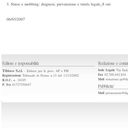
3. Stress e mobbing: diagnosi, prevenzione e tutela legale_8 ore
06/05/2007
Editore e responsabilità
Redazione e contat
Tibisco S.r.l.
Sede Legale
Via Isch
- Editore per le prov. AP e FM
Fax
02.700.442.816
Registrazione
Tribunale di Fermo n.13 del 11/12/2002
Mail
redazione.ap@ilq
R.O.C.
n. 18105
P. Iva
01727350447
Pubblicita'
Mail
promozione@ilqu
.