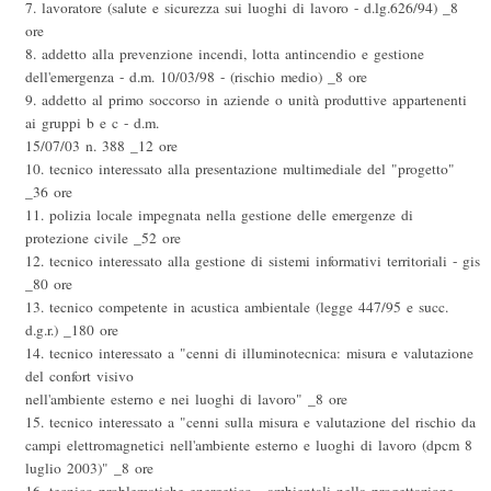
7. lavoratore (salute e sicurezza sui luoghi di lavoro - d.lg.626/94) _8
ore
8. addetto alla prevenzione incendi, lotta antincendio e gestione
dell'emergenza - d.m. 10/03/98 - (rischio medio) _8 ore
9. addetto al primo soccorso in aziende o unità produttive appartenenti
ai gruppi b e c - d.m.
15/07/03 n. 388 _12 ore
10. tecnico interessato alla presentazione multimediale del "progetto"
_36 ore
11. polizia locale impegnata nella gestione delle emergenze di
protezione civile _52 ore
12. tecnico interessato alla gestione di sistemi informativi territoriali - gis
_80 ore
13. tecnico competente in acustica ambientale (legge 447/95 e succ.
d.g.r.) _180 ore
14. tecnico interessato a "cenni di illuminotecnica: misura e valutazione
del confort visivo
nell'ambiente esterno e nei luoghi di lavoro" _8 ore
15. tecnico interessato a "cenni sulla misura e valutazione del rischio da
campi elettromagnetici nell'ambiente esterno e luoghi di lavoro (dpcm 8
luglio 2003)" _8 ore