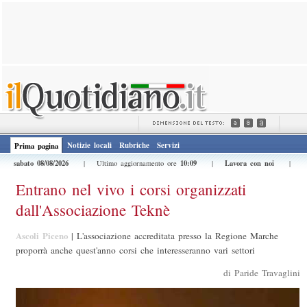
Notizie locali
Rubriche
Servizi
Prima pagina
sabato 08/08/2026
10:09
Lavora con noi
| Ultimo aggiornamento ore
|
|
Entrano nel vivo i corsi organizzati
dall'Associazione Teknè
Ascoli Piceno
|
L'associazione accreditata presso la Regione Marche
proporrà anche quest'anno corsi che interesseranno vari settori
di Paride Travaglini