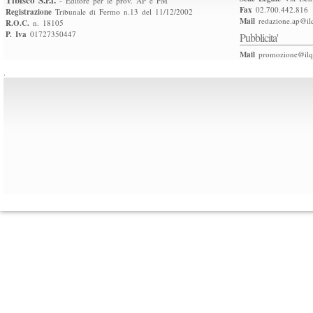
- Editore per le prov. AP e FM
Fax
02.700.442.816
Registrazione
Tribunale di Fermo n.13 del 11/12/2002
Mail
redazione.ap@ilq
R.O.C.
n. 18105
P. Iva
01727350447
Pubblicita'
Mail
promozione@ilqu
.