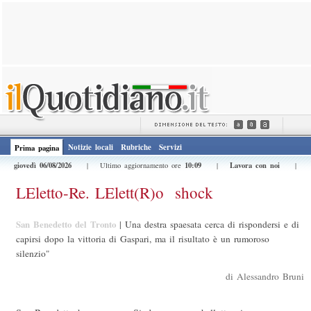
Notizie locali
Rubriche
Servizi
Prima pagina
giovedì 06/08/2026
10:09
Lavora con noi
| Ultimo aggiornamento ore
|
|
LEletto-Re. LElett(R)o  shock
San Benedetto del Tronto
|
Una destra spaesata cerca di rispondersi e di
capirsi dopo la vittoria di Gaspari, ma il risultato è un rumoroso
silenzio"
di Alessandro Bruni