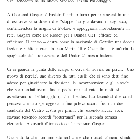
San Benedetto ha un nuovo Sindaco, nessun ballottaggio.
A Giovanni Gaspari è bastato il primo turno per incunearsi in una
difesa avversaria dove i due “stopper” si guardavano in cagnesco,
contendendosi la maglia di titolare, e appoggiarla morbidamente in
rete. Gaspari come De Ridder per l’Olanda U21: efficace ed
efficiente. Il centro – destra come la nazionale di Gentile: una doccia
fredda e subito a casa. In casa Martinelli e Costantini, c’è un’aria da
spogliatoio del Lumezzane e dell’Under 21 messa insieme.
Ci si guarda la punta delle scarpe si cerca di trovare un perché. Uno
nuovo di perché, uno diverso da tutti quelli che si sono detti fino
adesso per giustificare la divisione, le incomprensioni e gli alterchi
che sono andati avanti fino a poche ore dal voto. In molti si
aspettavano un ballottaggio (anche il sottoscritto facendosi due conti
pensava che uno spareggio alla fine poteva uscirci fuori), i due
candidati del Centro destra per primi, che secondo alcune voci,
stavano tessendo accordi “sotterranei” per la seconda tornata
elettorale. A cavarli d’impaccio ci ha pensato Gaspari.
Una vittoria che non ammette repliche e che (forse), almeno stando