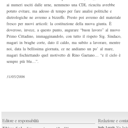
ai numeri usciti dalle urne, nemmeno una CDL ricucita avrebbe
potuto evitare, ma adesso di tempo per fare analisi politiche e
dietrologiche ne avremo a bizzeffe. Presto poi avremo del materiale
fresco per nuovi articoli: la costituzione della nuova giunta. È
doveroso, invece, a questo punto, augurare “buon lavoro” al nuovo
Primo Cittadino, immagginandolo, con tutto il rispeto Sig. Sindaco,
magari in braghe corte, dato il caldo, ma subito a lavorare, mentre
noi, data la bellissima giornata, ce ne andiamo un po’ al mare,
magari fischiettando quel motivetto di Rino Gaetano… “e il cielo è
sempre più blu…”.
31/05/2006
Editore e responsabilità
Redazione e contat
Tibisco S.r.l.
Sede Legale
Via Isch