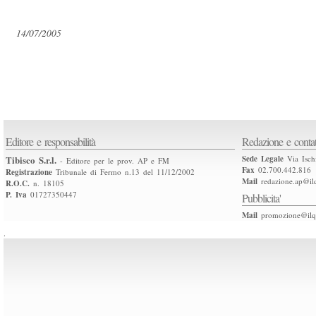
14/07/2005
Editore e responsabilità
Redazione e contat
Tibisco S.r.l.
Sede Legale
Via Isch
- Editore per le prov. AP e FM
Fax
02.700.442.816
Registrazione
Tribunale di Fermo n.13 del 11/12/2002
Mail
redazione.ap@ilq
R.O.C.
n. 18105
P. Iva
01727350447
Pubblicita'
Mail
promozione@ilqu
.