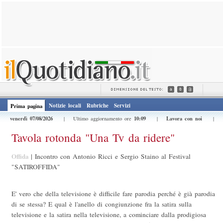
Notizie locali
Rubriche
Servizi
Prima pagina
venerdì 07/08/2026
10:09
Lavora con noi
| Ultimo aggiornamento ore
|
|
Tavola rotonda "Una Tv da ridere"
Offida
|
Incontro con Antonio Ricci e Sergio Staino al Festival
"SATIROFFIDA"
E' vero che della televisione è difficile fare parodia perché è già parodia
di se stessa? E qual è l'anello di congiunzione fra la satira sulla
televisione e la satira nella televisione, a cominciare dalla prodigiosa