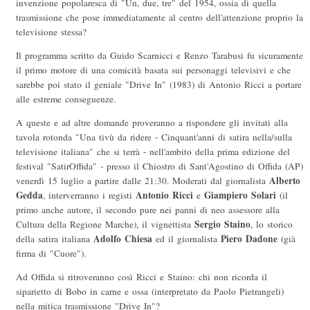
invenzione popolaresca di "Un, due, tre" del 1954, ossia di quella
trasmissione che pose immediatamente al centro dell'attenzione proprio la
televisione stessa?
Il programma scritto da Guido Scarnicci e Renzo Tarabusi fu sicuramente
il primo motore di una comicità basata sui personaggi televisivi e che
sarebbe poi stato il geniale "Drive In" (1983) di Antonio Ricci a portare
alle estreme conseguenze.
A queste e ad altre domande proveranno a rispondere gli invitati alla
tavola rotonda "Una tivù da ridere - Cinquant'anni di satira nella/sulla
televisione italiana" che si terrà - nell'ambito della prima edizione del
festival "SatirOffida" - presso il Chiostro di Sant'Agostino di Offida (AP)
Alberto
venerdì 15 luglio a partire dalle 21:30. Moderati dal giornalista
Gedda
Antonio Ricci
Giampiero Solari
, interverranno i registi
e
(il
primo anche autore, il secondo pure nei panni di neo assessore alla
Sergio Staino
Cultura della Regione Marche), il vignettista
, lo storico
Adolfo Chiesa
Piero Dadone
della satira italiana
ed il giornalista
(già
firma di "Cuore").
Ad Offida si ritroveranno così Ricci e Staino: chi non ricorda il
siparietto di Bobo in carne e ossa (interpretato da Paolo Pietrangeli)
nella mitica trasmissione "Drive In"?