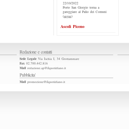
22/10/2022
Porto San Giorgio torna a
gareggiare al Palio dei Comuni
(
segue
)
Ascoli Piceno
Redazione e contatti
Sede Legale
Via Ischia I, 34 Grottammare
Fax
02.700.442.816
2
Mail
redazione.ap@ilquotidiano.it
Pubblicita'
Mail
promozione@ilquotidiano.it