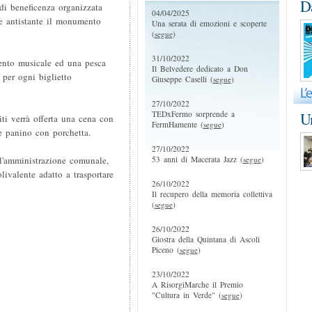
D
a di beneficenza organizzata
04/04/2025
le antistante il monumento
Una serata di emozioni e scoperte
(
segue
)
31/10/2022
mento musicale ed una pesca
Il Belvedere dedicato a Don
 per ogni biglietto
Giuseppe Caselli (
segue
)
27/10/2022
TEDxFermo sorprende a
Un
ti verrà offerta una cena con
FermHamente (
segue
)
 e panino con porchetta.
27/10/2022
53 anni di Macerata Jazz (
segue
)
ll'amministrazione comunale,
livalente adatto a trasportare
26/10/2022
Il recupero della memoria collettiva
(
segue
)
26/10/2022
Giostra della Quintana di Ascoli
Piceno (
segue
)
23/10/2022
A RisorgiMarche il Premio
"Cultura in Verde" (
segue
)