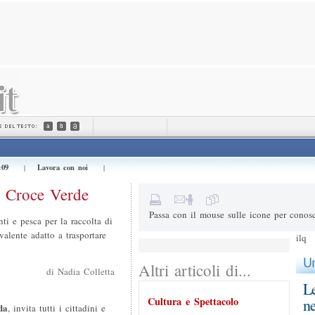
Invialo a (e-mail) *
Il tuo nome *
Messaggio
:09
Lavora con noi
|
|
3+3=
Risultato della somma
a Croce Verde
Passa con il mouse sulle icone per conosc
ti e pesca per la raccolta di
valente adatto a trasportare
ilq
Altri articoli di...
di Nadia Colletta
Le
Cultura e Spettacolo
ne
da
, invita tutti i cittadini e