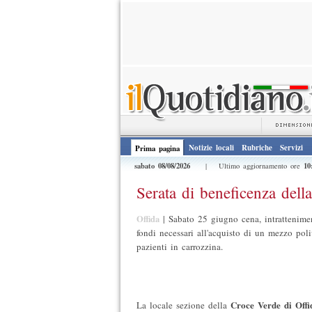
Notizie locali
Rubriche
Servizi
Prima pagina
sabato 08/08/2026
10
| Ultimo aggiornamento ore
Serata di beneficenza dell
Offida
|
Sabato 25 giugno cena, intrattenimen
fondi necessari all'acquisto di un mezzo poli
pazienti in carrozzina.
Croce Verde di Offi
La locale sezione della