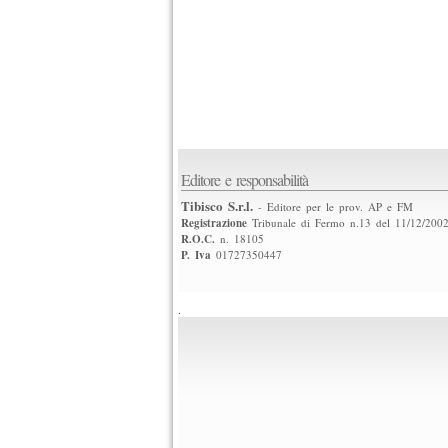
Editore e responsabilità
Tibisco S.r.l.
- Editore per le prov. AP e FM
Registrazione
Tribunale di Fermo n.13 del 11/12/200
R.O.C.
n. 18105
P. Iva
01727350447
.