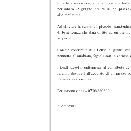
tutte le associazioni, a partecipare alla fest
per sabato 25 giugno, ore 20.30, nel piazza
alle merlettaie.
Ad allietare la serata, un piccolo intratteni
di beneficenza che darà diritto ad un premio
acquistato.
Con un contributo di 10 euro, ai graditi ospi
pennette all'arrabiata, fagioli con le cotiche
I fondi raccolti, unitamente al contributo de
saranno destinati all'acquisto di un mezzo po
pazienti in carrozzina.
Per informazioni - 0736/880890
23/06/2005