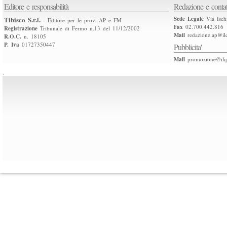
Editore e responsabilità
Redazione e contat
Tibisco S.r.l.
Sede Legale
Via Isch
- Editore per le prov. AP e FM
Fax
02.700.442.816
Registrazione
Tribunale di Fermo n.13 del 11/12/2002
Mail
redazione.ap@ilq
R.O.C.
n. 18105
P. Iva
01727350447
Pubblicita'
Mail
promozione@ilqu
.