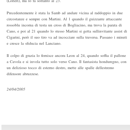
(Lorieri), ma lo fa soltanto al 23.
Precedentemente è stata la Samb ad andare vicina al raddoppio in due
circostanze e sempre con Martini. Al 1 quando il guizzante attaccante
rossoblu incorna di testa un cross di Bogliacino, ma trova la parata di
Cano, e poi al 21 quando lo stesso Martini si getta sullinvitante assist di
Cigarini, però il suo tiro va ad incocciare sulla traversa. Passano i minuti
e cresce la sfiducia nel Lanciano.
Il colpo di grazia lo fornisce ancora Leon al 24, quando soffia il pallone
a Cavola e si invola tutto solo verso Cano. Il fantasista honduregno, con
un delizioso tocco di esterno destro, mette alle spalle dellestremo
difensore abruzzese.
24/04/2005