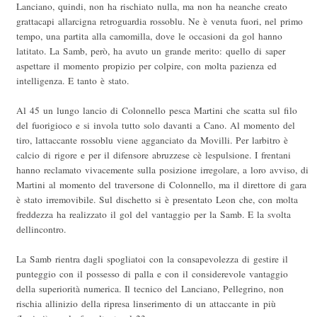
Lanciano, quindi, non ha rischiato nulla, ma non ha neanche creato
grattacapi allarcigna retroguardia rossoblu. Ne è venuta fuori, nel primo
tempo, una partita alla camomilla, dove le occasioni da gol hanno
latitato. La Samb, però, ha avuto un grande merito: quello di saper
aspettare il momento propizio per colpire, con molta pazienza ed
intelligenza. E tanto è stato.
Al 45 un lungo lancio di Colonnello pesca Martini che scatta sul filo
del fuorigioco e si invola tutto solo davanti a Cano. Al momento del
tiro, lattaccante rossoblu viene agganciato da Movilli. Per larbitro è
calcio di rigore e per il difensore abruzzese cè lespulsione. I frentani
hanno reclamato vivacemente sulla posizione irregolare, a loro avviso, di
Martini al momento del traversone di Colonnello, ma il direttore di gara
è stato irremovibile. Sul dischetto si è presentato Leon che, con molta
freddezza ha realizzato il gol del vantaggio per la Samb. E la svolta
dellincontro.
La Samb rientra dagli spogliatoi con la consapevolezza di gestire il
punteggio con il possesso di palla e con il considerevole vantaggio
della superiorità numerica. Il tecnico del Lanciano, Pellegrino, non
rischia allinizio della ripresa linserimento di un attaccante in più