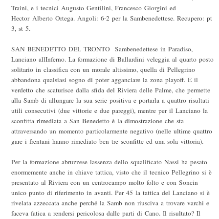
Traini, e i tecnici Augusto Gentilini, Francesco Giorgini ed
Hector Alberto Ortega. Angoli: 6-2 per la Sambenedettese. Recupero: pt
3, st 5.
SAN BENEDETTO DEL TRONTO  Sambenedettese in Paradiso,
Lanciano allInferno. La formazione di Ballardini veleggia al quarto posto
solitario in classifica con un morale altissimo, quella di Pellegrino
abbandona qualsiasi sogno di poter agganciare la zona playoff. E il
verdetto che scaturisce dalla sfida del Riviera delle Palme, che permette
alla Samb di allungare la sua serie positiva e portarla a quattro risultati
utili consecutivi (due vittorie e due pareggi), mentre per il Lanciano la
sconfitta rimediata a San Benedetto è la dimostrazione che sta
attraversando un momento particolarmente negativo (nelle ultime quattro
gare i frentani hanno rimediato ben tre sconfitte ed una sola vittoria).
Per la formazione abruzzese lassenza dello squalificato Nassi ha pesato
enormemente anche in chiave tattica, visto che il tecnico Pellegrino si è
presentato al Riviera con un centrocampo molto folto e con Soncin
unico punto di riferimento in avanti. Per 45 la tattica del Lanciano si è
rivelata azzeccata anche perché la Samb non riusciva a trovare varchi e
faceva fatica a rendersi pericolosa dalle parti di Cano. Il risultato? Il