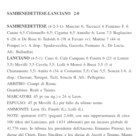
SAMBENEDETTESE-LANCIANO 2-0
SAMBENEDETTESE
(4-2-3-1): Mancini 6; Taccucci 6 Femiano F. 6
Canini 6,5 Colonnello 6,5; Cigarini 6,5 Amodio 6; Leon 7,5 Bogliacino
6 (26 st De Rosa 6) Tedoldi 6 (38 st Favaro sv); Martini 7 (44 st
Pompei sv). A disp.: Spadavecchia, Gazzola, Femiano A., De Lucia.
All.: Ballardini.
LANCIANO
(4-5-1): Cano 6; Calà Campana 6 Finetti 6 (23 st Lorieri
5,5) Movilli 5,5 Cavola 5,5; Lolli 6 Moresi 6 Bussi 5,5 (3 st
Chiaramonte 5,5) Amita 6 (34 st Costantini 5,5) Cini 5,5; Soncin I 6. A
disp.: Chessari, Tersigni, Ticli, Soncin II. All.: Pellegrino.
ARBITRO: Ciampi di Roma.
Guardalinee: Reali e Taiano.
MARCATORI: 45 pt (su rig.) e 24 st Leon.
ESPULSO: 45 pt Movilli (L) per fallo da ultimo uomo.
AMMONITI: Leon (S), Finetti (L), Lolli (L).
NOTE: spettatori 4.071 (paganti 2.440, con una rappresentanza di circa
100 tifosi del Lanciano, più 1.631 abbonati) per un incasso globale di
41.776 euro. In tribuna lex presidente dellAncona, Ermanno Pieroni, lex
diesse del Chieti, Enzo Nucifora, e lex diesse di Ascoli e Teramo, Mauro