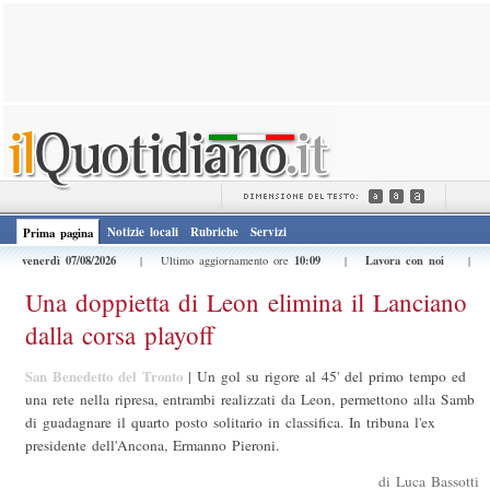
Notizie locali
Rubriche
Servizi
Prima pagina
venerdì 07/08/2026
10:09
Lavora con noi
| Ultimo aggiornamento ore
|
|
Una doppietta di Leon elimina il Lanciano
dalla corsa playoff
San Benedetto del Tronto
|
Un gol su rigore al 45' del primo tempo ed
una rete nella ripresa, entrambi realizzati da Leon, permettono alla Samb
di guadagnare il quarto posto solitario in classifica. In tribuna l'ex
presidente dell'Ancona, Ermanno Pieroni.
di Luca Bassotti