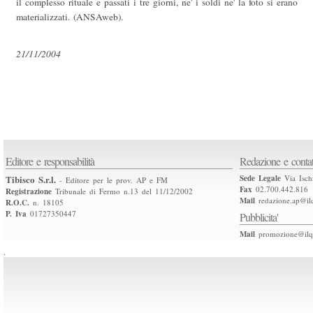
il complesso rituale e passati i tre giorni, ne' i soldi ne' la foto si erano
materializzati. (ANSAweb).
21/11/2004
Editore e responsabilità
Redazione e contat
Tibisco S.r.l.
Sede Legale
Via Isch
- Editore per le prov. AP e FM
Fax
02.700.442.816
Registrazione
Tribunale di Fermo n.13 del 11/12/2002
Mail
redazione.ap@ilq
R.O.C.
n. 18105
P. Iva
01727350447
Pubblicita'
Mail
promozione@ilqu
.