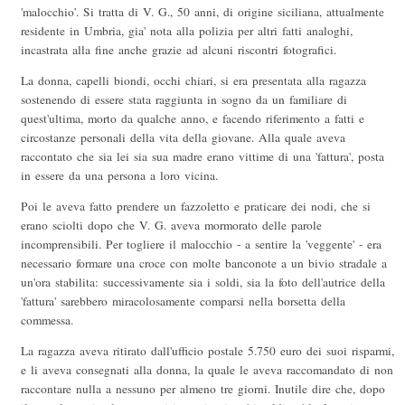
'malocchio'. Si tratta di V. G., 50 anni, di origine siciliana, attualmente
residente in Umbria, gia' nota alla polizia per altri fatti analoghi,
incastrata alla fine anche grazie ad alcuni riscontri fotografici.
La donna, capelli biondi, occhi chiari, si era presentata alla ragazza
sostenendo di essere stata raggiunta in sogno da un familiare di
quest'ultima, morto da qualche anno, e facendo riferimento a fatti e
circostanze personali della vita della giovane. Alla quale aveva
raccontato che sia lei sia sua madre erano vittime di una 'fattura', posta
in essere da una persona a loro vicina.
Poi le aveva fatto prendere un fazzoletto e praticare dei nodi, che si
erano sciolti dopo che V. G. aveva mormorato delle parole
incomprensibili. Per togliere il malocchio - a sentire la 'veggente' - era
necessario formare una croce con molte banconote a un bivio stradale a
un'ora stabilita: successivamente sia i soldi, sia la foto dell'autrice della
'fattura' sarebbero miracolosamente comparsi nella borsetta della
commessa.
La ragazza aveva ritirato dall'ufficio postale 5.750 euro dei suoi risparmi,
e li aveva consegnati alla donna, la quale le aveva raccomandato di non
raccontare nulla a nessuno per almeno tre giorni. Inutile dire che, dopo