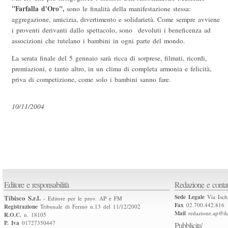
"Farfalla d'Oro",
sono le finalità della manifestazione stessa:
aggregazione, amicizia, divertimento e solidarietà. Come sempre avviene
i proventi derivanti dallo spettacolo, sono devoluti i beneficenza ad
associzioni che tutelano i bambini in ogni parte del mondo.
La serata finale del 5 gennaio sarà ricca di sorprese, filmati, ricordi,
premiazioni, e tanto altro, in un clima di completa armonia e felicità,
priva di competizione, come solo i bambini sanno fare.
10/11/2004
Editore e responsabilità
Redazione e contat
Tibisco S.r.l.
Sede Legale
Via Isch
- Editore per le prov. AP e FM
Fax
02.700.442.816
Registrazione
Tribunale di Fermo n.13 del 11/12/2002
Mail
redazione.ap@ilq
R.O.C.
n. 18105
P. Iva
01727350447
Pubblicita'