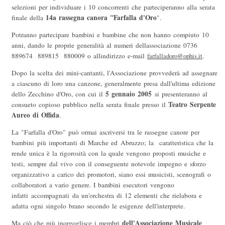
selezioni per individuare i 10 concorrenti che parteciperanno alla serata
14a rassegna canora "Farfalla d'Oro
finale della
".
Potranno partecipare bambini e bambine che non hanno compiuto 10
anni, dando le proprie generalità al numeri dellassociazione 0736
889674  889815  880009 o allindirizzo e-mail
farfalladoro@ophis.it
.
Dopo la scelta dei mini-cantanti, l'Associazione provvederà ad assegnare
a ciascuno di loro una canzone, generalmente presa dall'ultima edizione
5 gennaio 2005
dello Zecchino d'Oro, con cui il
si presenteranno al
Teatro Serpente
consueto copioso pubblico nella serata finale presso il
Aureo di Offida
.
La "Farfalla d'Oro" può ormai ascriversi tra le rassegne canore per
bambini più importanti di Marche ed Abruzzo; la caratteristica che la
rende unica è la rigorosità con la quale vengono proposti musiche e
testi, sempre dal vivo con il conseguente notevole impegno e sforzo
organizzativo a carico dei promotori, siano essi musicisti, scenografi o
collaboratori a vario genere. I bambini esecutori vengono
infatti accompagnati da un'orchestra di 12 elementi che rielabora e
adatta ogni singolo brano secondo le esigenze dell'interprete.
dell'Associazione Musicale
Ma ciò che più inorgoglisce i membri