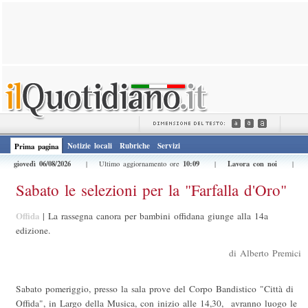
Notizie locali
Rubriche
Servizi
Prima pagina
giovedì 06/08/2026
10:09
Lavora con noi
| Ultimo aggiornamento ore
|
|
Sabato le selezioni per la "Farfalla d'Oro"
Offida
|
La rassegna canora per bambini offidana giunge alla 14a
edizione.
di Alberto Premici
Sabato pomeriggio, presso la sala prove del Corpo Bandistico "Città di
Offida", in Largo della Musica, con inizio alle 14,30, avranno luogo le