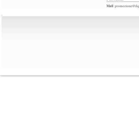
Mail
promozione@ilqu
.